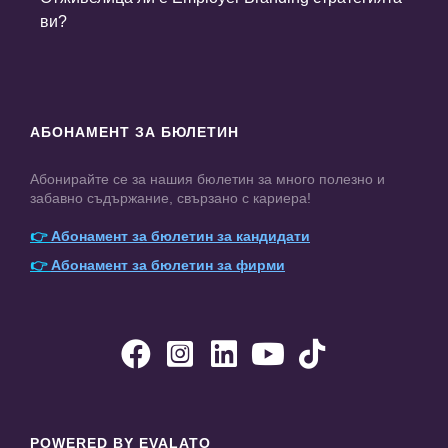
ви?
АБОНАМЕНТ ЗА БЮЛЕТИН
Абонирайте се за нашия бюлетин за много полезно и
забавно съдържание, свързано с кариера!
👉
Абонамент за бюлетин за кандидати
👉
Абонамент за бюлетин за фирми





POWERED BY EVALATO