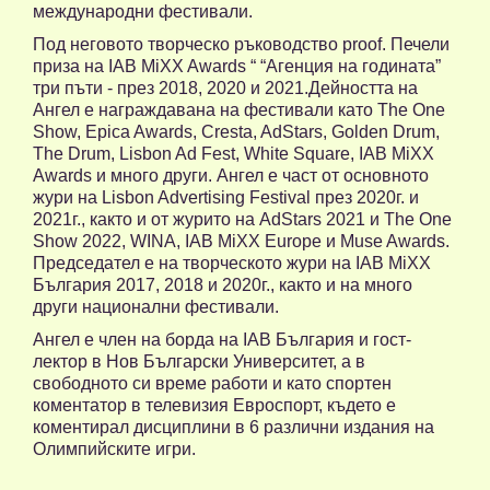
международни фестивали.
Под неговото творческо ръководство proof. Печели
приза на IAB MiXX Awards “ “Агенция на годината”
три пъти - през 2018, 2020 и 2021.Дейността на
Ангел е награждавана на фестивали като The One
Show, Epica Awards, Cresta, AdStars, Golden Drum,
The Drum, Lisbon Ad Fest, White Square, IAB MiXX
Awards и много други. Ангел е част от основното
жури на Lisbon Advertising Festival през 2020г. и
2021г., както и от журито на AdStars 2021 и The One
Show 2022, WINA, IAB MiXX Europe и Muse Awards.
Председател е на творческото жури на IAB MiXX
България 2017, 2018 и 2020г., както и на много
други национални фестивали.
Ангел е член на борда на IAB България и гост-
лектор в Нов Български Университет, а в
свободното си време работи и като спортен
коментатор в телевизия Евроспорт, където е
коментирал дисциплини в 6 различни издания на
Олимпийските игри.