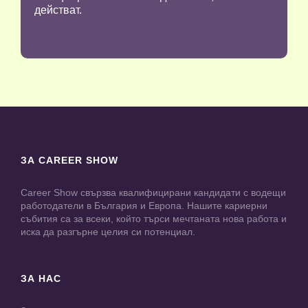
действат.
ЗА CAREER SHOW
Career Show свързва квалифицирани кандидати с водещи
работодатели в България и Европа. Нашите кариерни
събития са за всеки, който търси мечтаната нова работа и
иска да разгърне целия си потенциал.
ЗА НАС