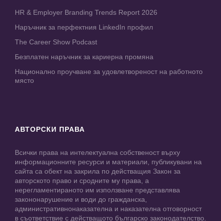
HR & Employer Branding Trends Report 2026
Наръчник за перфектния LinkedIn профил
The Career Show Podcast
Безплатен наръчник за кариерна промяна
Национално проучване за удовлетвореност на работното
място
АВТОРСКИ ПРАВА
Всички права на интелектуална собственост върху
информационните ресурси и материали, публикувани на
сайта са обект на закрила по действащия Закон за
авторското право и сродните му права, а
нерегламентираното им използване представлява
закононарушение и води до гражданска,
административнонаказателна и наказателна отговорност
в съответствие с действащото българско законодателство.