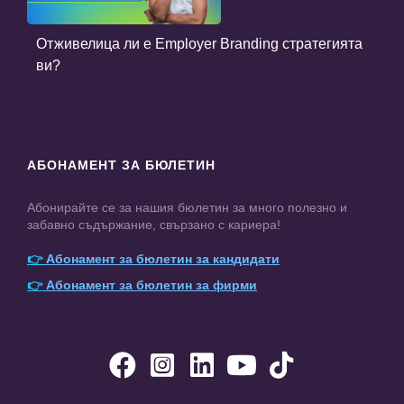
Отживелица ли е Employer Branding стратегията
ви?
АБОНАМЕНТ ЗА БЮЛЕТИН
Абонирайте се за нашия бюлетин за много полезно и
забавно съдържание, свързано с кариера!
👉
Абонамент за бюлетин за кандидати
👉
Абонамент за бюлетин за фирми




