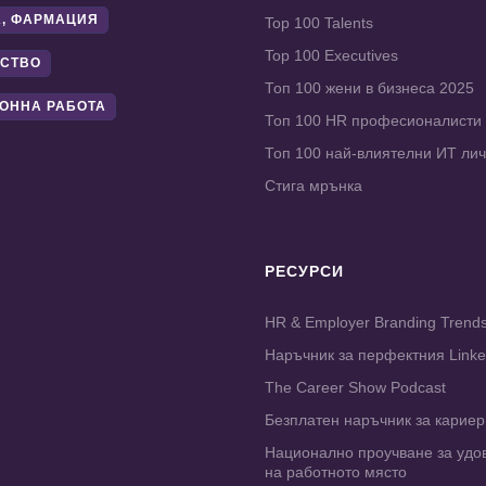
, ФАРМАЦИЯ
Top 100 Talents
Top 100 Executives
СТВО
Топ 100 жени в бизнеса 2025
ОННА РАБОТА
Топ 100 HR професионалисти
Топ 100 най-влиятелни ИТ ли
Стига мрънка
РЕСУРСИ
HR & Employer Branding Trend
Наръчник за перфектния Link
The Career Show Podcast
Безплатен наръчник за карие
Национално проучване за удо
на работното място