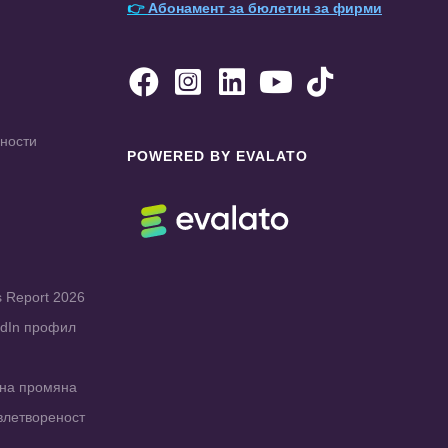
👉
Абонамент за бюлетин за фирми





чности
POWERED BY EVALATO
s Report 2026
edIn профил
рна промяна
влетвореност