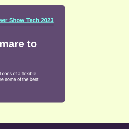
eer Show Tech 2023
tmare to
 cons of a flexible
re some of the best