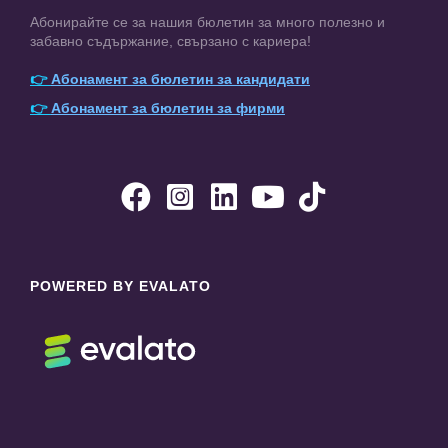
Абонирайте се за нашия бюлетин за много полезно и
забавно съдържание, свързано с кариера!
👉
Абонамент за бюлетин за кандидати
👉
Абонамент за бюлетин за фирми





POWERED BY EVALATO