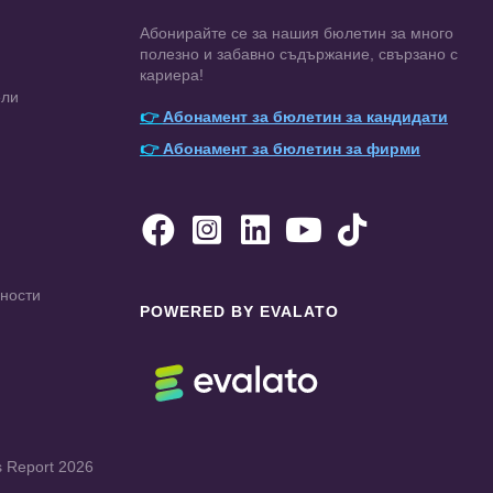
Абонирайте се за нашия бюлетин за много
полезно и забавно съдържание, свързано с
кариера!
ели
👉
Абонамент за бюлетин за кандидати
👉
Абонамент за бюлетин за фирми





чности
POWERED BY EVALATO
s Report 2026