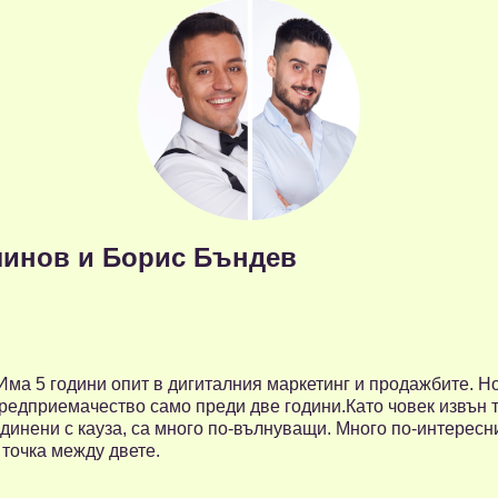
линов и Борис Бъндев
Има 5 години опит в дигиталния маркетинг и продажбите. Но
редприемачество само преди две години.Като човек извън т
динени с кауза, са много по-вълнуващи. Много по-интересн
 точка между двете.