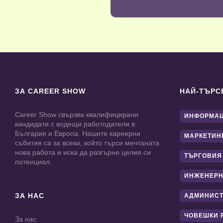
ЗА CAREER SHOW
НАЙ-ТЪРС
Career Show свързва квалифицирани
ИНФОРМАЦ
кандидати с водещи работодатели в
България и Европа. Нашите кариерни
МАРКЕТИН
събития са за всеки, който търси мечтаната
нова работа и иска да разгърне целия си
ТЪРГОВИЯ
потенциал.
ИНЖЕНЕРН
ЗА НАС
АДМИНИС
ЧОВЕШКИ 
За нас