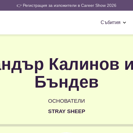
👉 Регистрация за изложители в Career Show 2026
Събития
ндър Калинов 
Бъндев
ОСНОВАТЕЛИ
STRAY SHEEP