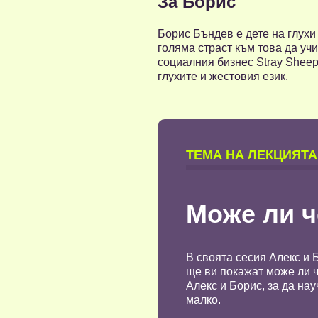
За Борис
Борис Бъндев е дете на глухи
голяма страст към това да уч
социалния бизнес Stray Sheep
глухите и жестовия език.
TЕМА НА ЛЕКЦИЯТА
Може ли ч
В своята сесия Алекс и 
ще ви покажат може ли ч
Алекс и Борис, за да на
малко.