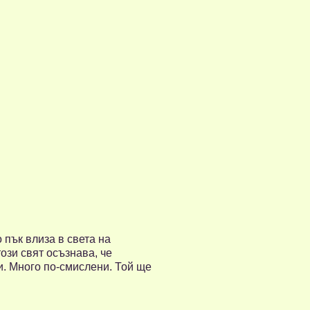
 пък влиза в света на
ози свят осъзнава, че
и. Много по-смислени. Той ще