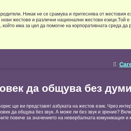
 родители. Никак не се срамува и притеснява от жестовия ез
и нови жестове и различни национални жестови езици.Той е
, който има за цел да помогне на корпоративната среда да 
Car

овек да общува без дум
Борис ще ви представят азбуката на жестов език. Чрез инт
овек да общува без звук. А може ли без звук и зрение? Вклю
учите повече за значението на невербалната комуникация и к