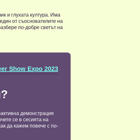
ик и глухата култура. Има
 един от съоснователите на
разбере по-добре светът на
eer Show Expo 2023
и?
ерактивна демонстрация
чете се в сесията на
ак да кажем повече с по-