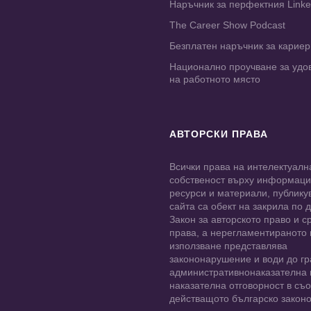
Наръчник за перфектния Link
The Career Show Podcast
Безплатен наръчник за карие
Национално проучване за удо
на работното място
АВТОРСКИ ПРАВА
Всички права на интелектуалн
собственост върху информац
ресурси и материали, публику
сайта са обект на закрила по
Закон за авторското право и с
права, а нерегламентираното
използване представлява
закононарушение и води до гр
административнонаказателна 
наказателна отговорност в съо
действащото българско законо