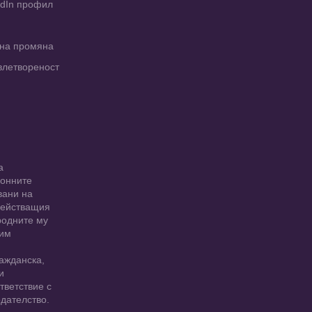
edIn профил
рна промяна
влетвореност
а
ионните
вани на
 действащия
родните му
 им
ажданска,
и
тветствие с
дателство.