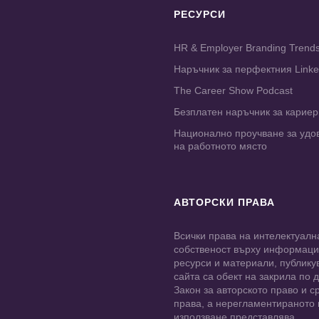
РЕСУРСИ
HR & Employer Branding Trend
Наръчник за перфектния Link
The Career Show Podcast
Безплатен наръчник за карие
Национално проучване за удо
на работното място
АВТОРСКИ ПРАВА
Всички права на интелектуалн
собственост върху информац
ресурси и материали, публику
сайта са обект на закрила по
Закон за авторското право и с
права, а нерегламентираното
използване представлява