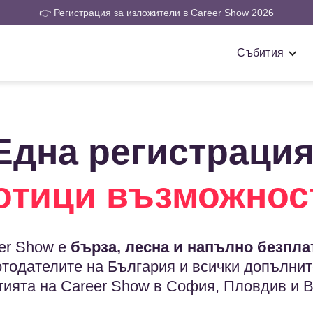
👉 Регистрация за изложители в Career Show 2026
Събития
Една регистрация
отици възможнос
er Show e
бърза, лесна и напълно безпла
отодателите на България и всички допълнит
тията на Career Show в София, Пловдив и В