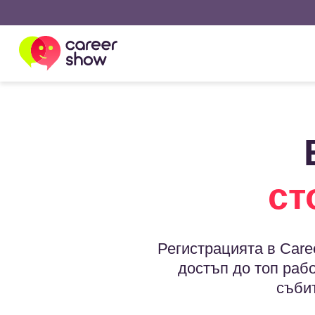
ст
Регистрацията в Care
достъп до топ раб
съби