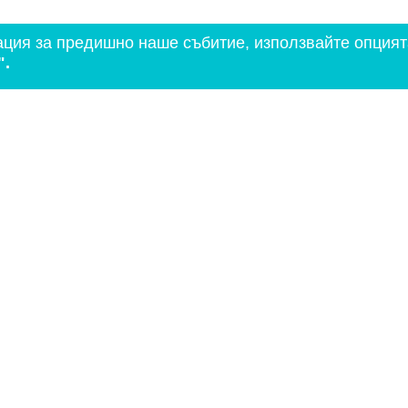
ация за предишно наше събитие, използвайте опцият
".