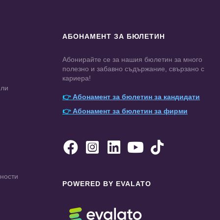
АБОНАМЕНТ ЗА БЮЛЕТИН
Абонирайте се за нашия бюлетин за много
полезно и забавно съдържание, свързано с
кариера!
ели
👉
Абонамент за бюлетин за кандидати
👉
Абонамент за бюлетин за фирми





чности
POWERED BY EVALATO