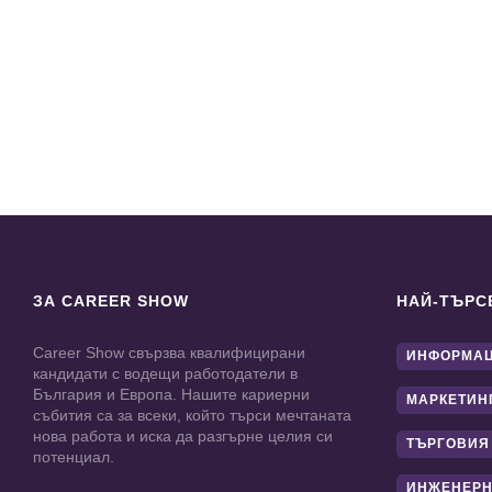
ЗА CAREER SHOW
НАЙ-ТЪРС
Career Show свързва квалифицирани
ИНФОРМАЦ
кандидати с водещи работодатели в
България и Европа. Нашите кариерни
МАРКЕТИН
събития са за всеки, който търси мечтаната
нова работа и иска да разгърне целия си
ТЪРГОВИЯ
потенциал.
ИНЖЕНЕРН