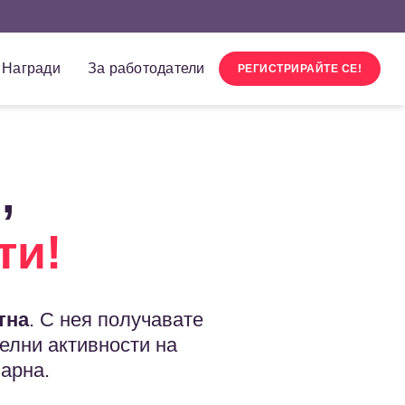
Награди
За работодатели
РЕГИСТРИРАЙТЕ СЕ!
,
ти!
тна
. С нея получавате
елни активности на
арна.