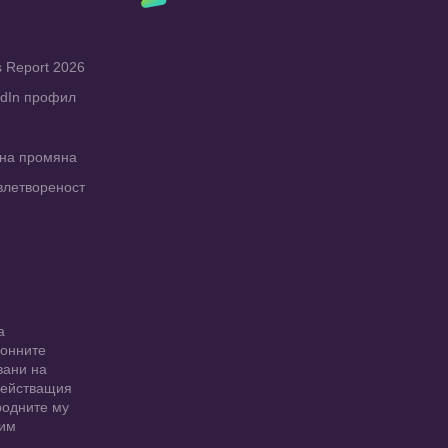
s Report 2026
edIn профил
рна промяна
влетвореност
а
ионните
вани на
 действащия
родните му
 им