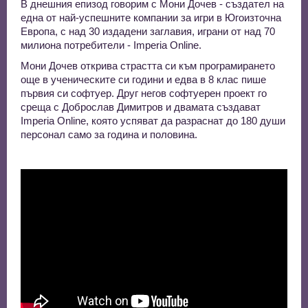
В днешния епизод говорим с Мони Дочев - създател на
една от най-успешните компании за игри в Югоизточна
Европа, с над 30 издадени заглавия, играни от над 70
милиона потребители - Imperia Online.
Мони Дочев открива страстта си към програмирането
още в ученическите си години и едва в 8 клас пише
първия си софтуер. Друг негов софтуерен проект го
среща с Доброслав Димитров и двамата създават
Imperia Online, която успяват да разраснат до 180 души
персонал само за година и половина.