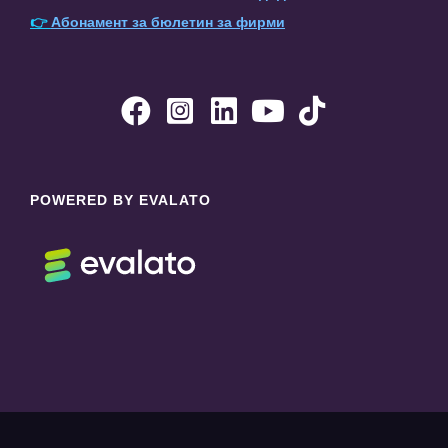
👉
Абонамент за бюлетин за фирми





POWERED BY EVALATO