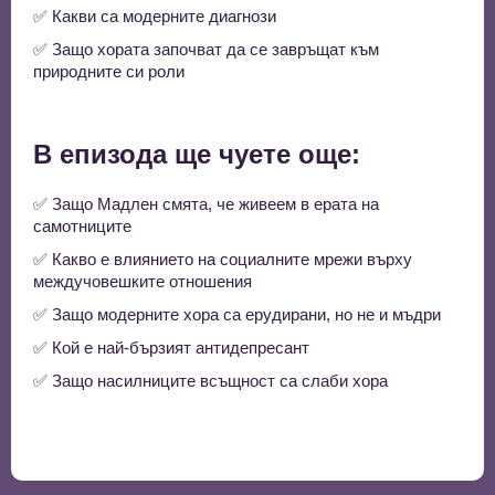
✅ Какви са модерните диагнози
✅ Защо хората започват да се завръщат към
природните си роли
В епизода ще чуете още:
✅ Защо Мадлен смята, че живеем в ерата на
самотниците
✅ Какво е влиянието на социалните мрежи върху
междучовешките отношения
✅ Защо модерните хора са ерудирани, но не и мъдри
✅ Кой е най-бързият антидепресант
✅ Защо насилниците всъщност са слаби хора