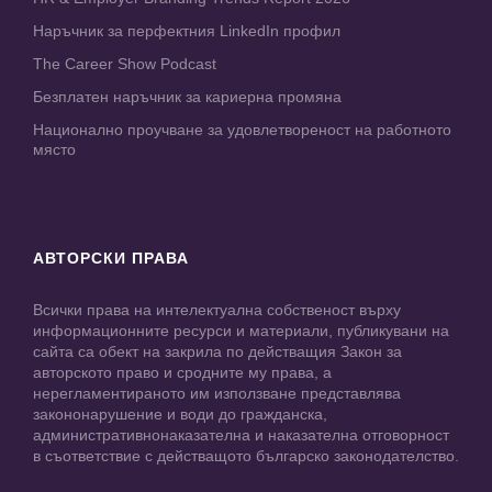
Наръчник за перфектния LinkedIn профил
The Career Show Podcast
Безплатен наръчник за кариерна промяна
Национално проучване за удовлетвореност на работното
място
АВТОРСКИ ПРАВА
Всички права на интелектуална собственост върху
информационните ресурси и материали, публикувани на
сайта са обект на закрила по действащия Закон за
авторското право и сродните му права, а
нерегламентираното им използване представлява
закононарушение и води до гражданска,
административнонаказателна и наказателна отговорност
в съответствие с действащото българско законодателство.