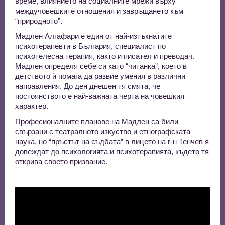
време, влиянието на социалните мрежи върху
междучовешките отношения и завръщането към
“природното”.
Мадлен Алгафари е един от най-изтъкнатите
психотерапевти в България, специалист по
психотелесна терапия, както и писател и преводач.
Мадлен определя себе си като “читанка”, което в
детството ѝ помага да развие умения в различни
направления. До ден днешен тя смята, че
постоянството е най-важната черта на човешкия
характер.
Професионалните планове на Мадлен са били
свързани с театралното изкуство и етнографската
наука, но “пръстът на съдбата” в лицето на г-н Тенчев я
довеждат до психологията и психотерапията, където тя
открива своето призвание.