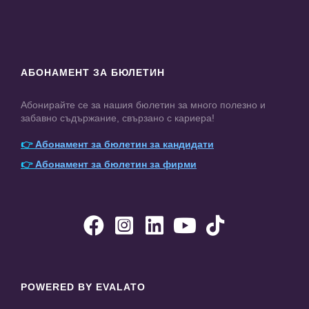
АБОНАМЕНТ ЗА БЮЛЕТИН
Абонирайте се за нашия бюлетин за много полезно и
забавно съдържание, свързано с кариера!
👉
Абонамент за бюлетин за кандидати
👉
Абонамент за бюлетин за фирми





POWERED BY EVALATO