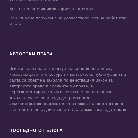
Безплатен наръчник за кариерна промяна
Национално проучване за удовлетвореност на работното
място
АВТОРСКИ ПРАВА
Всички права на интелектуална собственост върху
информационните ресурси и материали, публикувани на
сайта са обект на закрила по действащия Закон за
авторското право и сродните му права, а
нерегламентираното им използване представлява
закононарушение и води до гражданска,
административнонаказателна и наказателна отговорност
в съответствие с действащото българско законодателство.
ПОСЛЕДНО ОТ БЛОГА