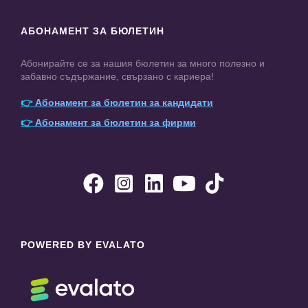
АБОНАМЕНТ ЗА БЮЛЕТИН
Абонирайте се за нашия бюлетин за много полезно и
забавно съдържание, свързано с кариера!
👉
Абонамент за бюлетин за кандидати
👉
Абонамент за бюлетин за фирми





POWERED BY EVALATO