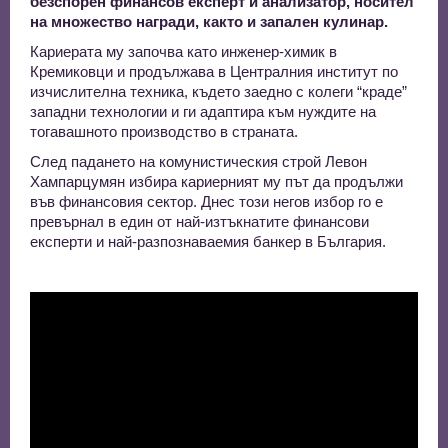
безспорен финансов експерт и анализатор, носител
на множество награди, както и запален кулинар.
Кариерата му започва като инженер-химик в
Кремиковци и продължава в Централния институт по
изчислителна техника, където заедно с колеги “краде”
западни технологии и ги адаптира към нуждите на
тогавашното производство в страната.
След падането на комунистическия строй Левон
Хампарцумян избира кариерният му път да продължи
във финансовия сектор. Днес този негов избор го е
превърнал в един от най-изтъкнатите финансови
експерти и най-разпознаваемия банкер в България.