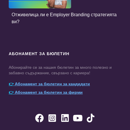
Отживелица ли е Employer Branding стратегията
ви?
АБОНАМЕНТ ЗА БЮЛЕТИН
Абонирайте се за нашия бюлетин за много полезно и
забавно съдържание, свързано с кариера!
👉
Абонамент за бюлетин за кандидати
👉
Абонамент за бюлетин за фирми




