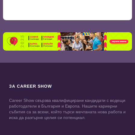
ЗА CAREER SHOW
Career Show свързва квалифицирани кандидати с водещи
работодатели в България и Европа. Нашите кариерни
събития са за всеки, който търси мечтаната нова работа и
иска да разгърне целия си потенциал.