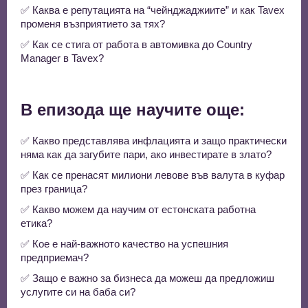
✅ Каква е репутацията на “чейнджаджиите” и как Tavex
променя възприятието за тях?
✅ Как се стига от работа в автомивка до Country
Manager в Tavex?
В епизода ще научите още:
✅ Какво представлява инфлацията и защо практически
няма как да загубите пари, ако инвестирате в злато?
✅ Как се пренасят милиони левове във валута в куфар
през граница?
✅ Какво можем да научим от естонската работна
етика?
✅ Кое е най-важното качество на успешния
предприемач?
✅ Защо е важно за бизнеса да можеш да предложиш
услугите си на баба си?