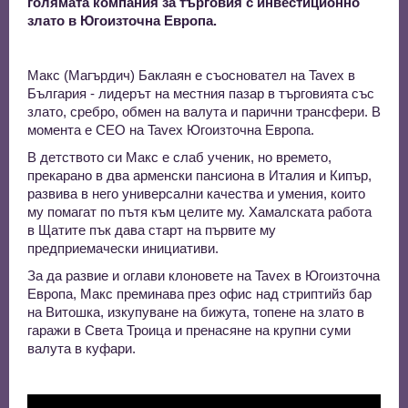
голямата компания за търговия с инвестиционно
злато в Югоизточна Европа.
Макс (Магърдич) Баклаян е съосновател на Tavex в
България - лидерът на местния пазар в търговията със
злато, сребро, обмен на валута и парични трансфери. В
момента е CEO на Tavex Югоизточна Европа.
В детството си Макс е слаб ученик, но времето,
прекарано в два арменски пансиона в Италия и Кипър,
развива в него универсални качества и умения, които
му помагат по пътя към целите му. Хамалската работа
в Щатите пък дава старт на първите му
предприемачески инициативи.
За да развие и оглави клоновете на Tavex в Югоизточна
Европа, Макс преминава през офис над стриптийз бар
на Витошка, изкупуване на бижута, топене на злато в
гаражи в Света Троица и пренасяне на крупни суми
валута в куфари.