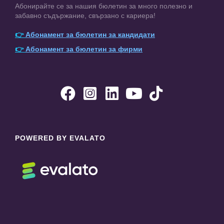
Абонирайте се за нашия бюлетин за много полезно и
забавно съдържание, свързано с кариера!
👉
Абонамент за бюлетин за кандидати
👉
Абонамент за бюлетин за фирми





POWERED BY EVALATO