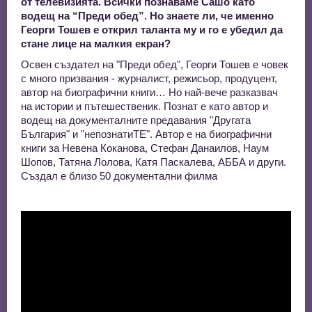
от телевизията. Всички познаваме Сашо като
водещ на “Преди обед”. Но знаете ли, че именно
Георги Тошев е открил таланта му и го е убедил да
стане лице на малкия екран?
Освен създател на "Преди обед", Георги Тошев е човек
с много призвания - журналист, режисьор, продуцент,
автор на биографични книги… Но най-вече разказвач
на истории и пътешественик. Познат е като автор и
водещ на документалните предавания "Другата
България" и "непознатиТЕ". Автор е на биографични
книги за Невена Коканова, Стефан Данаилов, Наум
Шопов, Татяна Лолова, Катя Паскалева, АББА и други.
Създал е близо 50 документални филма