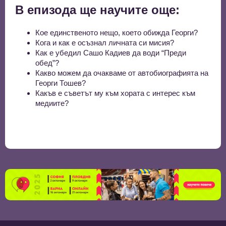
В епизода ще научите още:
Кое единственото нещо, което обижда Георги?
Кога и как е осъзнал личната си мисия?
Как е убедил Сашо Кадиев да води “Преди
обед”?
Какво можем да очакваме от автобиографията на
Георги Тошев?
Какъв е съветът му към хората с интерес към
медиите?