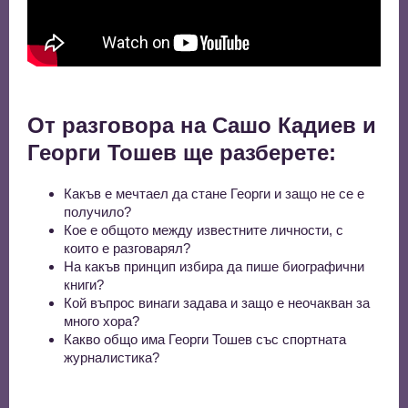
От разговора на Сашо Кадиев и
Георги Тошев ще разберете:
Какъв е мечтаел да стане Георги и защо не се е
получило?
Кое е общото между известните личности, с
които е разговарял?
На какъв принцип избира да пише биографични
книги?
Кой въпрос винаги задава и защо е неочакван за
много хора?
Какво общо има Георги Тошев със спортната
журналистика?