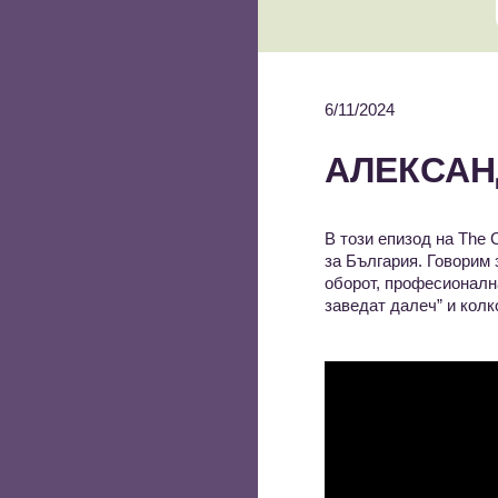
6/11/2024
АЛЕКСАН
В този епизод на The
за България. Говорим 
оборот, професионална
заведат далеч” и колк