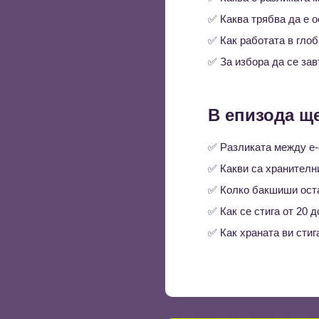
✅ Каква трябва да е о
✅ Как работата в гло
✅ За избора да се за
В епизода ще
✅ Разликата между e
✅ Какви са хранителн
✅ Колко бакшиши оста
✅ Как се стига от 20 
✅ Как храната ви стиг