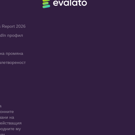
s Report 2026
edIn профил
рна промяна
влетвореност
а
ионните
вани на
 действащия
родните му
 им