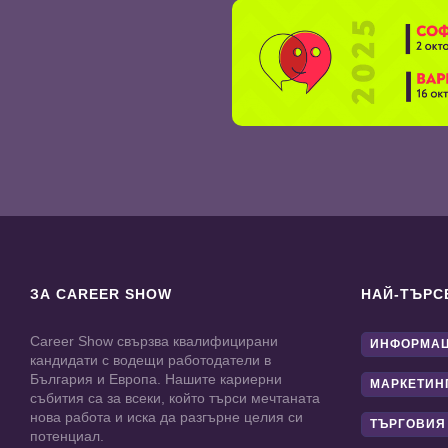
ЗА CAREER SHOW
НАЙ-ТЪРС
Career Show свързва квалифицирани
ИНФОРМАЦ
кандидати с водещи работодатели в
България и Европа. Нашите кариерни
МАРКЕТИН
събития са за всеки, който търси мечтаната
нова работа и иска да разгърне целия си
ТЪРГОВИЯ
потенциал.