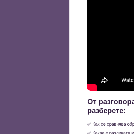
От разговор
разберете:
✅ Как се сравнява об
✅ Каква е разликата 