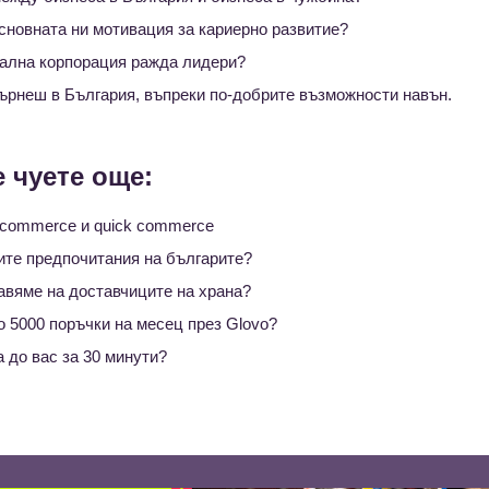
сновната ни мотивация за кариерно развитие?
бална корпорация ражда лидери?
върнеш в България, въпреки по-добрите възможности навън.
 чуете още:
-commerce и quick commerce
ите предпочитания на българите?
вяме на доставчиците на храна?
до 5000 поръчки на месец през Glovo?
а до вас за 30 минути?