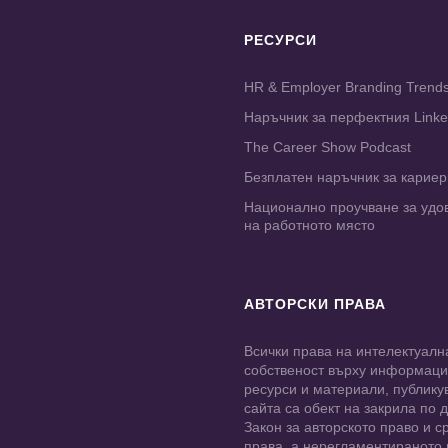
РЕСУРСИ
HR & Employer Branding Trend
Наръчник за перфектния Link
The Career Show Podcast
Безплатен наръчник за карие
Национално проучване за удо
на работното място
АВТОРСКИ ПРАВА
Всички права на интелектуалн
собственост върху информац
ресурси и материали, публику
сайта са обект на закрила по
Закон за авторското право и с
права, а нерегламентираното