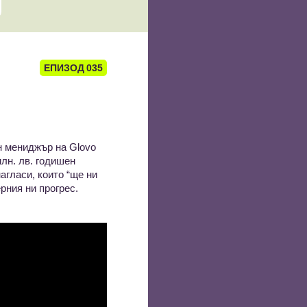
ЕПИЗОД
035
н мениджър на Glovo
млн. лв. годишен
агласи, които “ще ни
рния ни прогрес.