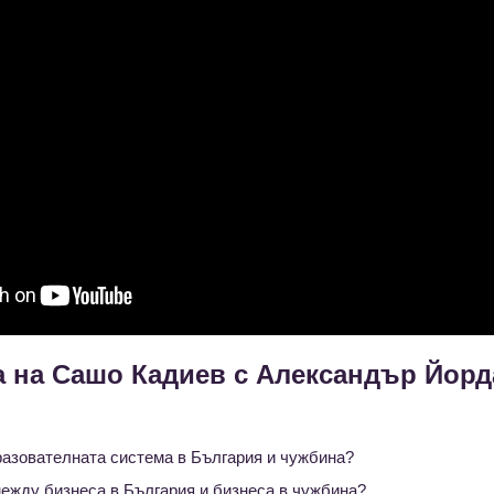
а на Сашо Кадиев с Александър Йор
разователната система в България и чужбина?
между бизнеса в България и бизнеса в чужбина?