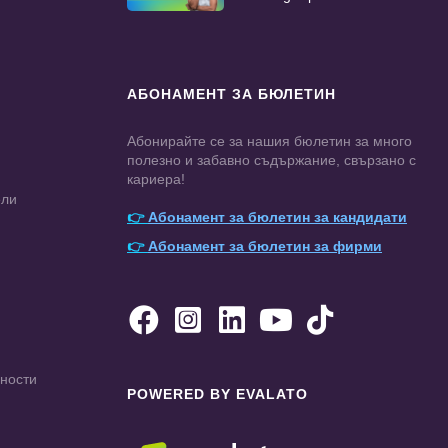
АБОНАМЕНТ ЗА БЮЛЕТИН
Абонирайте се за нашия бюлетин за много
полезно и забавно съдържание, свързано с
кариера!
ели
👉
Абонамент за бюлетин за кандидати
👉
Абонамент за бюлетин за фирми





чности
POWERED BY EVALATO