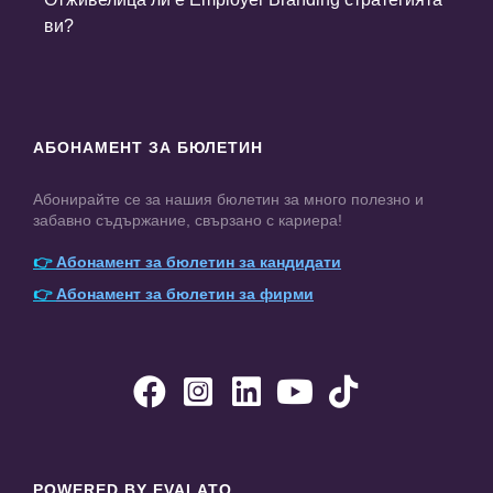
ви?
АБОНАМЕНТ ЗА БЮЛЕТИН
Абонирайте се за нашия бюлетин за много полезно и
забавно съдържание, свързано с кариера!
👉
Абонамент за бюлетин за кандидати
👉
Абонамент за бюлетин за фирми





POWERED BY EVALATO