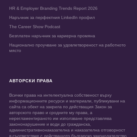
HR & Employer Branding Trends Report 2026
Наръчник за перфектния LinkedIn профил
The Career Show Podcast
Безплатен наръчник за кариерна промяна
Национално проучване за удовлетвореност на работното
място
АВТОРСКИ ПРАВА
Всички права на интелектуална собственост върху
информационните ресурси и материали, публикувани на
сайта са обект на закрила по действащия Закон за
авторското право и сродните му права, а
нерегламентираното им използване представлява
закононарушение и води до гражданска,
административнонаказателна и наказателна отговорност
в съответствие с действащото българско законодателство.