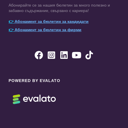
Абонирайте се за нашия бюлетин за много полезно и
забавно съдържание, свързано с кариера!
👉
Абонамент за бюлетин за кандидати
👉
Абонамент за бюлетин за фирми





POWERED BY EVALATO