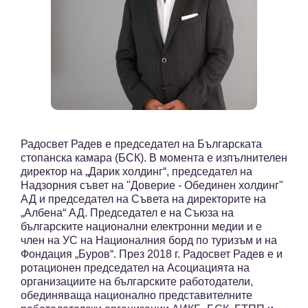
Радосвет Радев е председател на Българската
стопанска камара (БСК). В момента е изпълнителен
директор на „Дарик холдинг“, председател на
Надзорния съвет на "Доверие - Обединен холдинг"
АД и председател на Съвета на директорите на
„Албена“ АД. Председател е на Съюза на
българските национални електронни медии и е
член на УС на Националния борд по туризъм и на
Фондация „Буров“. През 2018 г. Радосвет Радев е и
ротационен председател на Асоциацията на
организациите на българските работодатели,
обединяваща национално представителните