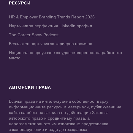
РЕСУРСИ
HR & Employer Branding Trends Report 2026
Наръчник за перфектния LinkedIn профил
The Career Show Podcast
Безплатен наръчник за кариерна промяна
Национално проучване за удовлетвореност на работното
място
АВТОРСКИ ПРАВА
Всички права на интелектуална собственост върху
информационните ресурси и материали, публикувани на
сайта са обект на закрила по действащия Закон за
авторското право и сродните му права, а
нерегламентираното им използване представлява
закононарушение и води до гражданска,