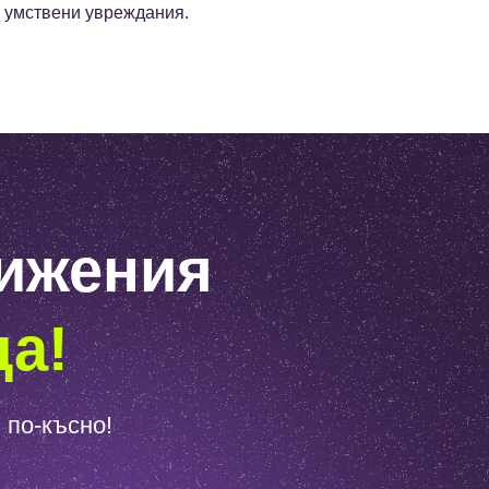
и умствени увреждания.
тижения
да!
 по-късно!