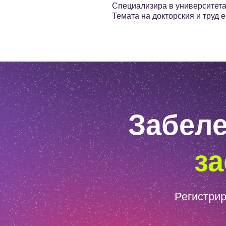
Специализира в университета 
Темата на докторския и труд 
Забеле
за
Регистрир