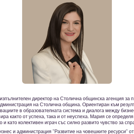
 изпълнителен директор на Столична общинска агенция за 
та администрация на Столична община. Ориентиран към резул
овациите в образователната система и диалога между бизне
ира както от успеха, така и от неуспеха. Мария се определя
 и като колективен играч със силно развито чувство за спр
изнес и администрация "Развитие на човешките ресурси" от