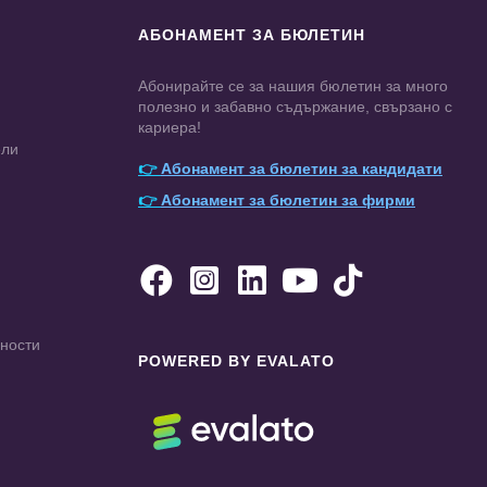
АБОНАМЕНТ ЗА БЮЛЕТИН
Абонирайте се за нашия бюлетин за много
полезно и забавно съдържание, свързано с
кариера!
ели
👉
Абонамент за бюлетин за кандидати
👉
Абонамент за бюлетин за фирми





чности
POWERED BY EVALATO