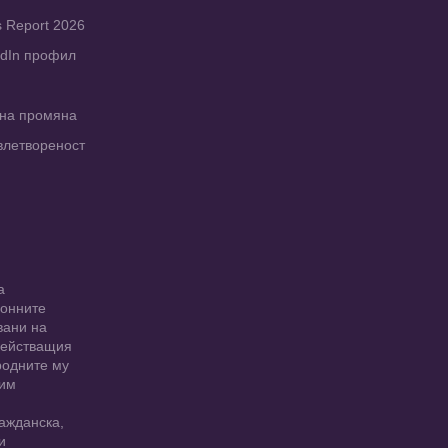
s Report 2026
edIn профил
рна промяна
влетвореност
а
ионните
вани на
 действащия
родните му
 им
ажданска,
и