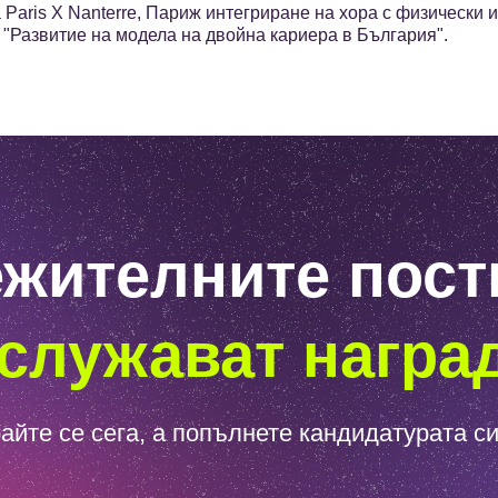
Paris X Nanterre, Париж интегриране на хора с физически 
е "Развитие на модела на двойна кариера в България".
жителните пос
служават награ
айте се сега, а попълнете кандидатурата си