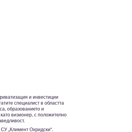
приватизация и инвестиции
татите специалист в областта
са, образованието и
 като визионер, с положително
аведливост.
 СУ „Климент Охридски“.