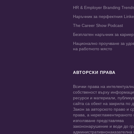
HR & Employer Branding Trend
Наръчник за перфектния Link
The Career Show Podcast
Безплатен наръчник за карие
Национално проучване за удо
на работното място
АВТОРСКИ ПРАВА
Всички права на интелектуалн
собственост върху информац
ресурси и материали, публику
сайта са обект на закрила по
Закон за авторското право и с
права, а нерегламентираното
използване представлява
закононарушение и води до гр
административнонаказателна 