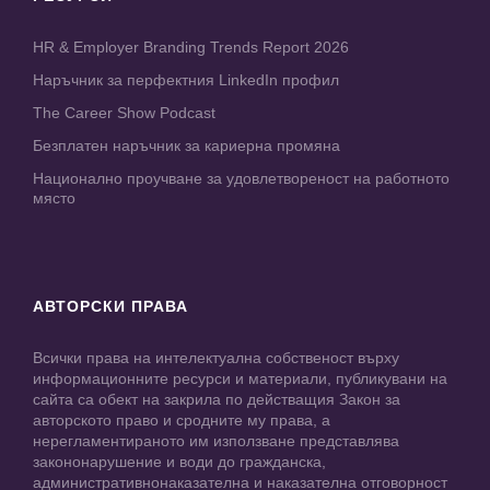
HR & Employer Branding Trends Report 2026
Наръчник за перфектния LinkedIn профил
The Career Show Podcast
Безплатен наръчник за кариерна промяна
Национално проучване за удовлетвореност на работното
място
АВТОРСКИ ПРАВА
Всички права на интелектуална собственост върху
информационните ресурси и материали, публикувани на
сайта са обект на закрила по действащия Закон за
авторското право и сродните му права, а
нерегламентираното им използване представлява
закононарушение и води до гражданска,
административнонаказателна и наказателна отговорност