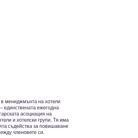
 в мениджмънта на хотели
" – единствената ежегодна
гарската асоциация на
ели и хотелски групи. Тя има
ията съдейства за повишаване
ежду членовете си.