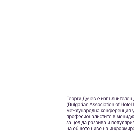
Георги Дучев е изпълнителен
(Bulgarian Association of Hot
международна конференция у 
професионалистите в мениджм
за цел да развива и популяри
на общото ниво на информира