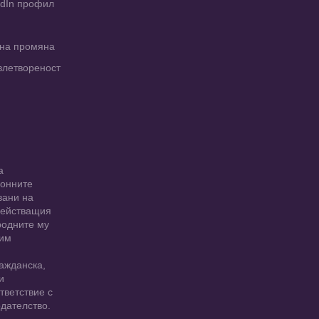
edIn профил
рна промяна
влетвореност
а
ионните
вани на
 действащия
родните му
 им
ажданска,
и
тветствие с
дателство.