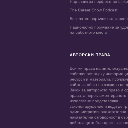
Наръчник за перфектния Link
The Career Show Podcast
Безплатен наръчник за карие
Национално проучване за удо
на работното място
АВТОРСКИ ПРАВА
Всички права на интелектуалн
собственост върху информац
ресурси и материали, публику
сайта са обект на закрила по
Закон за авторското право и с
права, а нерегламентираното
използване представлява
закононарушение и води до гр
административнонаказателна 
наказателна отговорност в съо
действащото българско законо