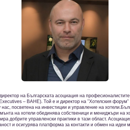
 директор на Българската асоциация на професионалистите
el Executives – BAHE). Той е и директор на "Хотелския форум
нас, посветена на инвестиции и управление на хотели.Бъл
ънта на хотели обединява собственици и мениджъри на хот
зира добрите управленски практики в тази област. Асоциац
ност и осигурява платформа за контакти и обмен на идеи м