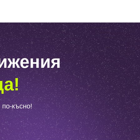
тижения
да!
 по-късно!