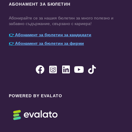
АБОНАМЕНТ ЗА БЮЛЕТИН
Абонирайте се за нашия бюлетин за много полезно и
забавно съдържание, свързано с кариера!
👉
Абонамент за бюлетин за кандидати
👉
Абонамент за бюлетин за фирми





POWERED BY EVALATO