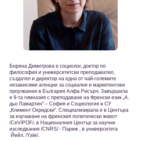
Боряна Димитрова e социолог, доктор по
философия и университетски преподавател,
създател и директор на една от най-големите
независими агенции за социални и маркетингови
проучвания в България Алфа Рисърч. Завършила
е 9-та гимназия с преподаване на Френски език „А.
дьо Ламартин“ – София и Социология в СУ
„Климент Охридски“. Специализирала е в Центъра
за изучаване на френския политически живот
/CeViPOF/, в Националния Център за научни
изследвания /CNRS/ - Париж , в университета
Йейл. /Yale/.