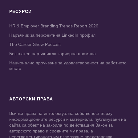
РЕСУРСИ
HR & Employer Branding Trends Report 2026
Наръчник за перфектния LinkedIn профил
The Career Show Podcast
Безплатен наръчник за кариерна промяна
Национално проучване за удовлетвореност на работното
място
АВТОРСКИ ПРАВА
Всички права на интелектуална собственост върху
информационните ресурси и материали, публикувани на
сайта са обект на закрила по действащия Закон за
авторското право и сродните му права, а
нерегламентираното им използване представлява