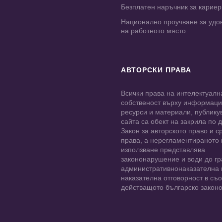
Безплатен наръчник за карие
Национално проучване за удо
на работното място
АВТОРСКИ ПРАВА
Всички права на интелектуалн
собственост върху информац
ресурси и материали, публику
сайта са обект на закрила по
Закон за авторското право и с
права, а нерегламентираното
използване представлява
закононарушение и води до гр
административнонаказателна 
наказателна отговорност в съо
действащото българско законо