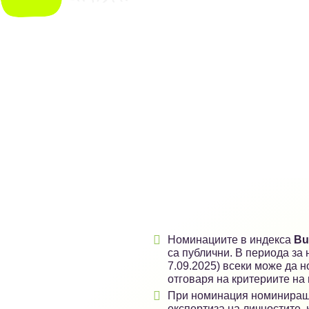

Номинациите в индекса
Bu
са публични. В периода за 
7.09.2025) всеки може да н
отговаря на критериите на 

При номинация номиниращ
експертиза на личностите, 