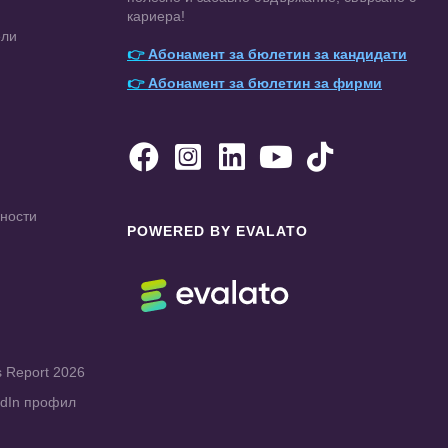
кариера!
ели
👉
Абонамент за бюлетин за кандидати
👉
Абонамент за бюлетин за фирми





чности
POWERED BY EVALATO
s Report 2026
edIn профил