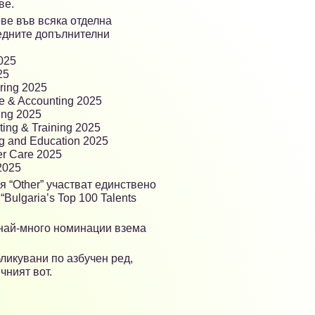
ве.
ве във всяка отделна
ледните допълнителни
2025
25
ering 2025
ce & Accounting 2025
ting 2025
lting & Training 2025
ing and Education 2025
er Care 2025
 2025
 “Other” участват единствено
“Bulgaria’s Top 100 Talents
 най-много номинации взема
ликувани по азбучен ред,
чният вот.