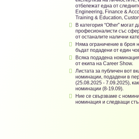
отбележат една от следните
Engineering, Finance & Acco
Training & Education, Custom

В категория “Other” могат 
професионалисти със сфер
от останалите налични кат

Няма ограничение в броя н
бъдат подадени от един чо

Всяка подадена номинация
от екипа на Career Show.

Листата за публичен вот в
номинации, подадени в пе
(25.08.2025 - 7.09.2025), к
номинации (8-19.09).

Ние се свързваме с номинир
номинация и следващи стъ