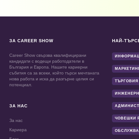
ЗА CAREER SHOW
НАЙ-ТЪРС
Career Show свързва квалифицирани
ИНФОРМАЦ
кандидати с водещи работодатели в
България и Европа. Нашите кариерни
МАРКЕТИН
събития са за всеки, който търси мечтаната
нова работа и иска да разгърне целия си
ТЪРГОВИЯ
потенциал.
ИНЖЕНЕРН
ЗА НАС
АДМИНИС
ЧОВЕШКИ 
За нас
Кариера
ОБСЛУЖВА