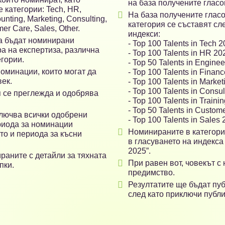
на база получените гласо
 категории: Tech, HR,

На база получените гласо
unting, Marketing, Consulting,
категория се съставят с
er Care, Sales, Other.
индекси:
да бъдат номинирани
- Top 100 Talents in Tech 
а на експертиза, различна
- Top 100 Talents in HR 20
егории.
- Top 50 Talents in Engine
оминации, които могат да
- Top 100 Talents in Finan
век.
- Top 100 Talents in Marke
- Top 100 Talents in Consu
 се преглежда и одобрява
- Top 100 Talents in Train
- Top 50 Talents in Custom
ключва всички одобрени
- Top 100 Talents in Sales
риода за номинации

Номинираните в категория
акто и периода за късни
в гласуването на индекса 
2025”.
аните с детайли за тяхната

При равен вот, човекът с
пки.
предимство.

Резултатите ще бъдат пуб
след като приключи публи