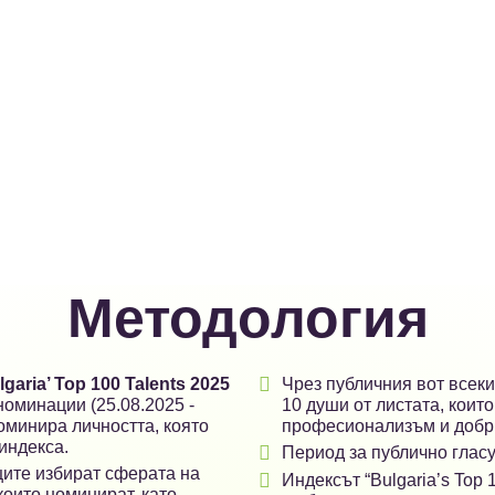
Методология

lgaria’ Top 100 Talents 2025
Чрез публичния вот всек
номинации (25.08.2025 -
10 души от листата, които
оминира личността, която
професионализъм и добри
индекса.

Период за публично гласув
ите избират сферата на

Индексът “Bulgaria’s Top 
които номинират, като