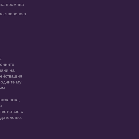
рна промяна
влетвореност
а
ионните
вани на
 действащия
родните му
 им
ажданска,
и
тветствие с
дателство.