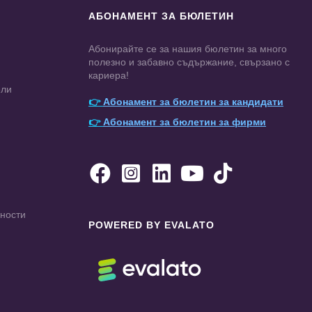
АБОНАМЕНТ ЗА БЮЛЕТИН
Абонирайте се за нашия бюлетин за много
полезно и забавно съдържание, свързано с
кариера!
ели
👉
Абонамент за бюлетин за кандидати
👉
Абонамент за бюлетин за фирми





чности
POWERED BY EVALATO