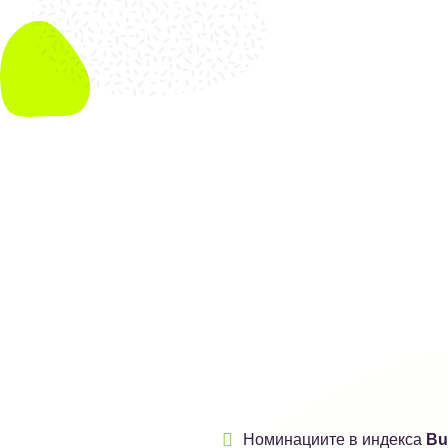

Номинациите в индекса
Bu