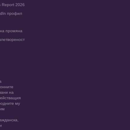
s Report 2026
edIn профил
рна промяна
влетвореност
а
ионните
вани на
 действащия
родните му
 им
ажданска,
и