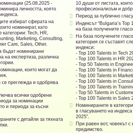
номинации (25.08.2025 -
10 души от листата, които
оминира личността, която
професионализъм и добри
индекса.

Период за публично гласув
ите избират сферата на

Индексът “Bulgaria’s Top 
които номинират, като
на база получените гласо
 категории: Tech, HR,

На база получените гласо
unting, Marketing, Consulting,
категория се съставят с
er Care, Sales, Other.
индекси:
да бъдат номинирани
- Top 100 Talents in Tech 
а на експертиза, различна
- Top 100 Talents in HR 20
егории.
- Top 50 Talents in Engine
оминации, които могат да
- Top 100 Talents in Finan
век.
- Top 100 Talents in Marke
- Top 100 Talents in Consu
 се преглежда и одобрява
- Top 100 Talents in Train
- Top 50 Talents in Custom
ключва всички одобрени
- Top 100 Talents in Sales
риода за номинации

Номинираните в категория
акто и периода за късни
в гласуването на индекса 
2025”.
аните с детайли за тяхната

При равен вот, човекът с
пки.
предимство.