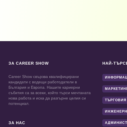
ЗА CAREER SHOW
НАЙ-ТЪРС
Career Show свързва квалифицирани
ИНФОРМАЦ
кандидати с водещи работодатели в
България и Европа. Нашите кариерни
МАРКЕТИН
събития са за всеки, който търси мечтаната
нова работа и иска да разгърне целия си
ТЪРГОВИЯ
потенциал.
ИНЖЕНЕРН
ЗА НАС
АДМИНИС