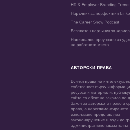
HR & Employer Branding Trend
Наръчник за перфектния Link
The Career Show Podcast
Безплатен наръчник за карие
Национално проучване за удо
на работното място
АВТОРСКИ ПРАВА
Всички права на интелектуалн
собственост върху информац
ресурси и материали, публику
сайта са обект на закрила по
Закон за авторското право и с
права, а нерегламентираното
използване представлява
закононарушение и води до гр
административнонаказателна 