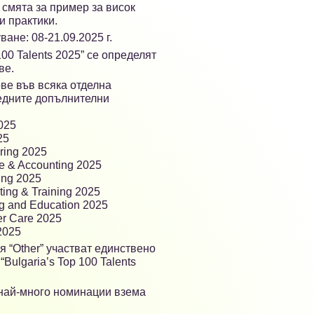
 смята за пример за висок
 практики.
ане: 08-21.09.2025 г.
100 Talents 2025” се определят
ве.
ве във всяка отделна
ледните допълнителни
2025
25
ering 2025
ce & Accounting 2025
ting 2025
lting & Training 2025
ing and Education 2025
er Care 2025
 2025
 “Other” участват единствено
“Bulgaria’s Top 100 Talents
 най-много номинации взема