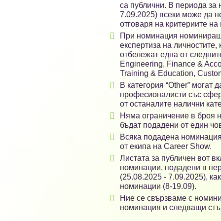
са публични. В периода за 
7.09.2025) всеки може да н
отговаря на критериите на 

При номинация номиниращ
експертиза на личностите, 
отбележат една от следните
Engineering, Finance & Acco
Training & Education, Custom

В категория “Other” могат 
професионалисти със сфер
от останалите налични кат

Няма ограничение в броя н
бъдат подадени от един чо

Всяка подадена номинация
от екипа на Career Show.

Листата за публичен вот в
номинации, подадени в пе
(25.08.2025 - 7.09.2025), к
номинации (8-19.09).

Ние се свързваме с номинир
номинация и следващи стъ