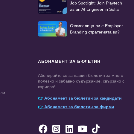
Job Spotlight: Join Playtech
as an AI Engineer in Sofia
Отживелица ли е Employer
Branding стратегията ви?
АБОНАМЕНТ ЗА БЮЛЕТИН
Абонирайте се за нашия бюлетин за много
полезно и забавно съдържание, свързано с
кариера!
ели
👉
Абонамент за бюлетин за кандидати
👉
Абонамент за бюлетин за фирми




