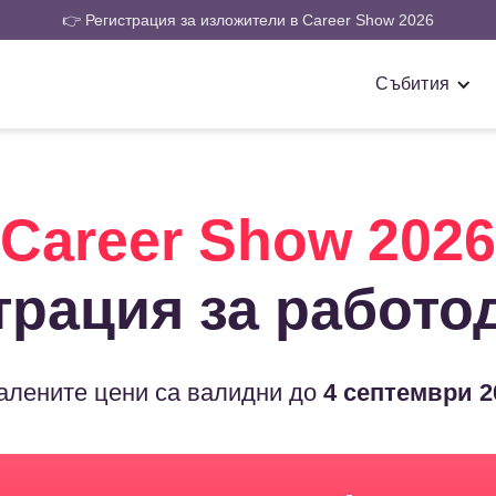
👉 Регистрация за изложители в Career Show 2026
Събития
Career Show 2026
трация за работо
лените цени са валидни до
4 септември 2