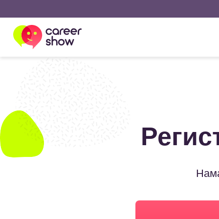
Регис
Нама