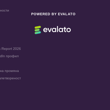
чности
POWERED BY EVALATO
s Report 2026
edIn профил
рна промяна
влетвореност