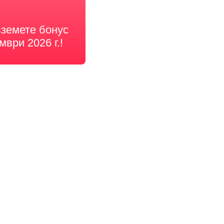
вземете бонус
мври 2026 г.!