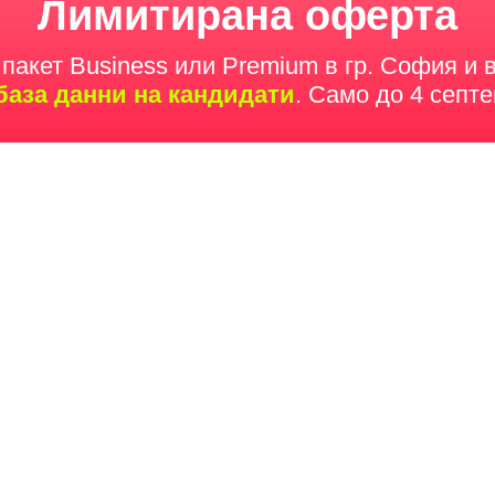
Лимитирана оферта
 пакет Business или Premium в гр. София и 
база данни на кандидати
. Само до 4 септе