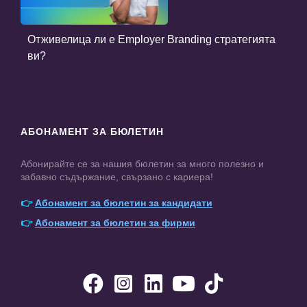
Отживелица ли е Employer Branding стратегията
ви?
АБОНАМЕНТ ЗА БЮЛЕТИН
Абонирайте се за нашия бюлетин за много полезно и
забавно съдържание, свързано с кариера!
👉
Абонамент за бюлетин за кандидати
👉
Абонамент за бюлетин за фирми




