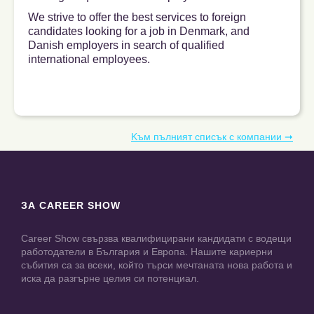
We strive to offer the best services to foreign
candidates looking for a job in Denmark, and
Danish employers in search of qualified
international employees.
Kъм пълният списък с компании ➞
ЗА CAREER SHOW
Career Show свързва квалифицирани кандидати с водещи
работодатели в България и Европа. Нашите кариерни
събития са за всеки, който търси мечтаната нова работа и
иска да разгърне целия си потенциал.