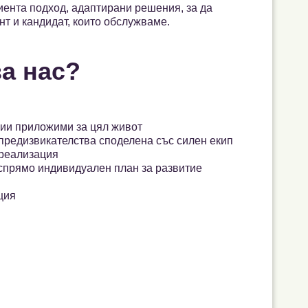
иента подход, адаптирани решения, за да
нт и кандидат, които обслужваме.
за нас?
ции приложими за цял живот
предизвикателства споделена със силен екип
 реализация
спрямо индивидуален план за развитие
ция