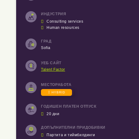
ИНДУСТРИЯ

Consulting services

Human resources
ГРАД
Sofia
УЕБ САЙТ
Talent Factor
МЕСТОРАБОТА

HYBRID
ГОДИШЕН ПЛАТЕН ОТПУСК

20 дни
ДОПЪЛНИТЕЛНИ ПРИДОБИВКИ

Партита и тиймбилдинги