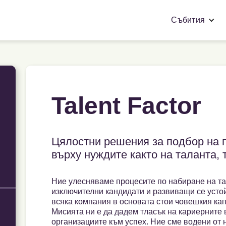
Събития
Talent Factor
Цялостни решения за подбор на 
върху нуждите както на таланта, 
Ние улесняваме процесите по набиране на т
изключителни кандидати и развиващи се устой
всяка компания в основата стои човешкия кап
Мисията ни е да дадем тласък на кариерните
организациите към успех. Ние сме водени от