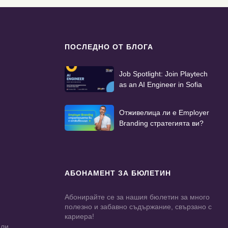
ПОСЛЕДНО ОТ БЛОГА
Job Spotlight: Join Playtech
as an AI Engineer in Sofia
Отживелица ли е Employer
Branding стратегията ви?
АБОНАМЕНТ ЗА БЮЛЕТИН
Абонирайте се за нашия бюлетин за много
полезно и забавно съдържание, свързано с
кариера!
ели