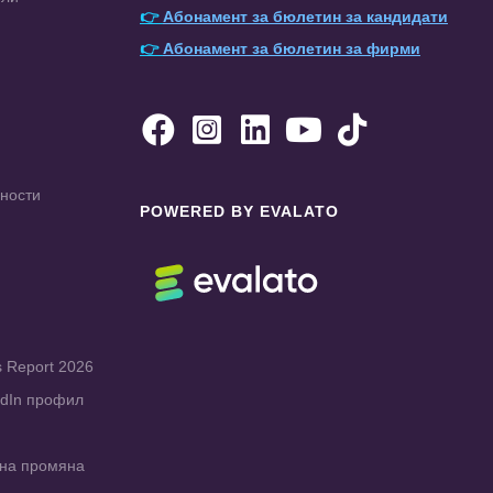
👉
Абонамент за бюлетин за кандидати
👉
Абонамент за бюлетин за фирми





чности
POWERED BY EVALATO
s Report 2026
edIn профил
рна промяна