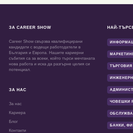
ЗА CAREER SHOW
НАЙ-ТЪРС
Career Show свързва квалифицирани
ИНФОРМАЦ
кандидати с водещи работодатели в
България и Европа. Нашите кариерни
МАРКЕТИН
събития са за всеки, който търси мечтаната
нова работа и иска да разгърне целия си
ТЪРГОВИЯ
потенциал.
ИНЖЕНЕРН
ЗА НАС
АДМИНИС
ЧОВЕШКИ 
За нас
Кариера
ОБСЛУЖВА
Блог
БАНКИ, Ф
Контакти