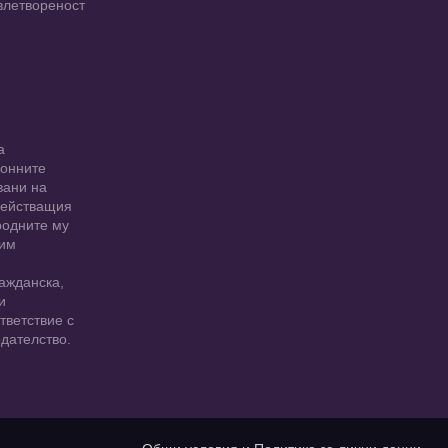
влетвореност
а
ионните
вани на
 действащия
родните му
 им
ажданска,
и
тветствие с
дателство.