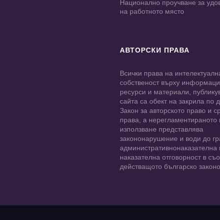
Национално проучване за удо
на работното място
АВТОРСКИ ПРАВА
Всички права на интелектуалн
собственост върху информац
ресурси и материали, публику
сайта са обект на закрила по
Закон за авторското право и с
права, а нерегламентираното
използване представлява
закононарушение и води до гр
административнонаказателна 
наказателна отговорност в съо
действащото българско законо