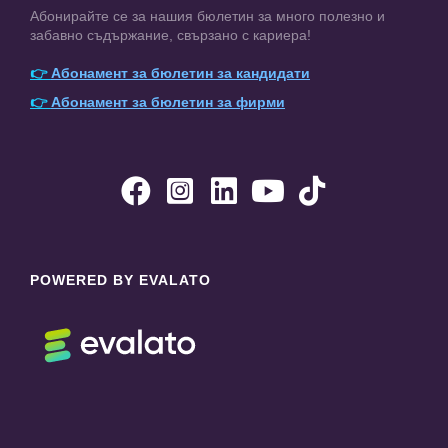
Абонирайте се за нашия бюлетин за много полезно и
забавно съдържание, свързано с кариера!
👉
Абонамент за бюлетин за кандидати
👉
Абонамент за бюлетин за фирми





POWERED BY EVALATO