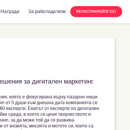
Награди
За работодатели
РЕГИСТРИРАЙТЕ СЕ!
решения за дигитален маркетинг.
ния, която е фокусирана върху пазарни ниши
кип от 5 души към днешна дата компанията се
80 експерти. Екипът от експерти по дигитален
йки среда, в която се цени творчеството и
кип, за да може той да се развива
от визията, мисията и мотото си, които са