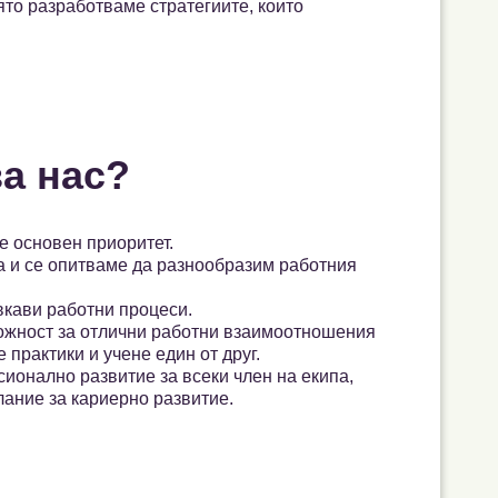
то разработваме стратегиите, които
за нас?
е основен приоритет.
 и се опитваме да разнообразим работния
вкави работни процеси.
можност за отлични работни взаимоотношения
 практики и учене един от друг.
ионално развитие за всеки член на екипа,
лание за кариерно развитие.