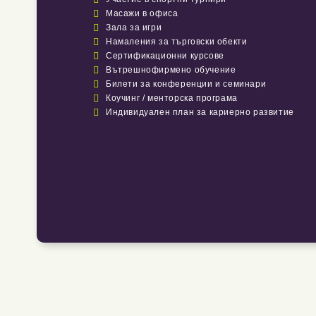

Масажи в офиса

Зала за игри

Намаления за търговски обекти

Сертификационни курсове

Вътрешнофирмено обучение

Билети за конференции и семинари

Коучинг / менторска програма

Индивидуален план за кариерно развитие