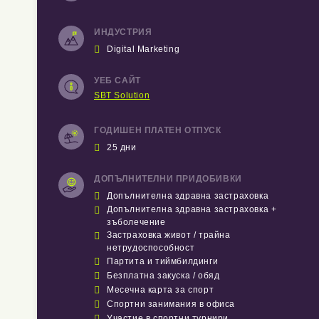
ИНДУСТРИЯ

Digital Marketing
УЕБ САЙТ
SBT Solution
ГОДИШЕН ПЛАТЕН ОТПУСК

25 дни
ДОПЪЛНИТЕЛНИ ПРИДОБИВКИ

Допълнителна здравна застраховка

Допълнителна здравна застраховка +
зъболечение

Застраховка живот / трайна
нетрудоспособност

Партита и тиймбилдинги

Безплатна закуска / обяд

Месечна карта за спорт

Спортни занимания в офиса

Участие в спортни турнири