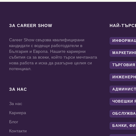
ЗА CAREER SHOW
НАЙ-ТЪРС
Career Show свързва квалифицирани
ИНФОРМАЦ
кандидати с водещи работодатели в
България и Европа. Нашите кариерни
МАРКЕТИН
събития са за всеки, който търси мечтаната
нова работа и иска да разгърне целия си
ТЪРГОВИЯ
потенциал.
ИНЖЕНЕРН
ЗА НАС
АДМИНИС
ЧОВЕШКИ 
За нас
Кариера
ОБСЛУЖВА
Блог
БАНКИ, Ф
Контакти