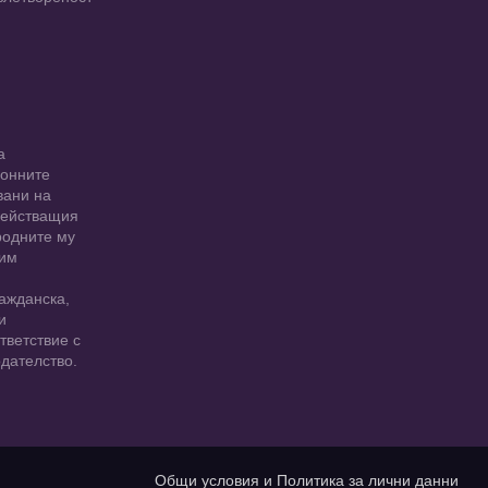
а
ионните
вани на
 действащия
родните му
 им
ажданска,
и
тветствие с
дателство.
Общи условия и Политика за лични данни