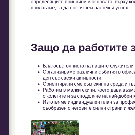
определящите принципи и основата, върху коя
прилагаме, за да постигнем растеж и успех.
Защо да работите 
Благосъстоянието на нашите служители 
Организираме различни събития в офиса
ден със свежи активности.
Ориентирани сме към екипна среда и гъ
Работим в малки екипи, което дава въз
с колегите и за споделяне на най-добрите
Изготвяме индивидуален план за профес
съобразен с неговите силни страни и же