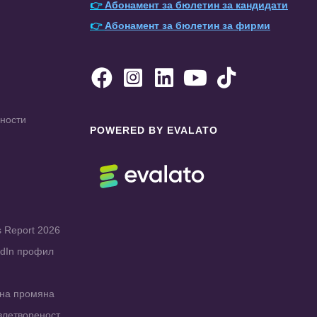
👉
Абонамент за бюлетин за кандидати
👉
Абонамент за бюлетин за фирми





чности
POWERED BY EVALATO
s Report 2026
edIn профил
рна промяна
влетвореност