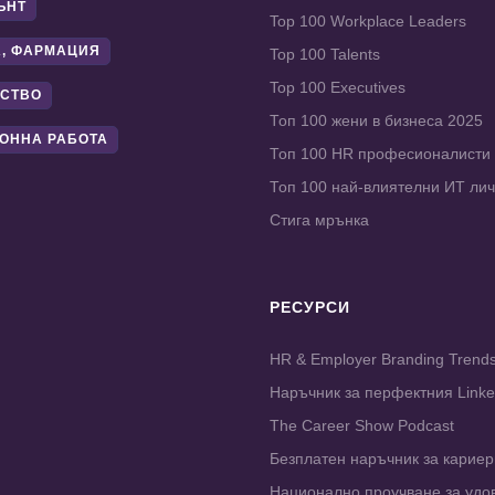
ЪНТ
Top 100 Workplace Leaders
, ФАРМАЦИЯ
Top 100 Talents
Top 100 Executives
СТВО
Топ 100 жени в бизнеса 2025
ОННА РАБОТА
Топ 100 HR професионалисти
Топ 100 най-влиятелни ИТ ли
Стига мрънка
РЕСУРСИ
HR & Employer Branding Trend
Наръчник за перфектния Link
The Career Show Podcast
Безплатен наръчник за карие
Национално проучване за удо