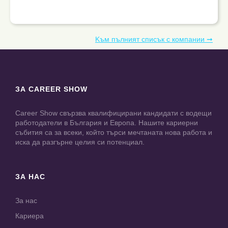
Kъм пълният списък с компании ➞
ЗА CAREER SHOW
Career Show свързва квалифицирани кандидати с водещи
работодатели в България и Европа. Нашите кариерни
събития са за всеки, който търси мечтаната нова работа и
иска да разгърне целия си потенциал.
ЗА НАС
За нас
Кариера