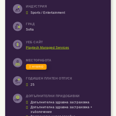
ИНДУСТРИЯ

Sports / Entertainment
ГРАД
Sofia
УЕБ САЙТ
Playtech Managed Services
МЕСТОРАБОТА

HYBRID
ГОДИШЕН ПЛАТЕН ОТПУСК

25
ДОПЪЛНИТЕЛНИ ПРИДОБИВКИ

Допълнителна здравна застраховка

Допълнителна здравна застраховка +
зъболечение