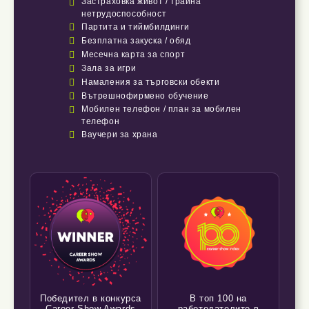

Застраховка живот / трайна
нетрудоспособност

Партита и тиймбилдинги

Безплатна закуска / обяд

Месечна карта за спорт

Зала за игри

Намаления за търговски обекти

Вътрешнофирмено обучение

Мобилен телефон / план за мобилен
телефон

Ваучери за храна
Победител в конкурса
В топ 100 на
Career Show Awards
работодателите в