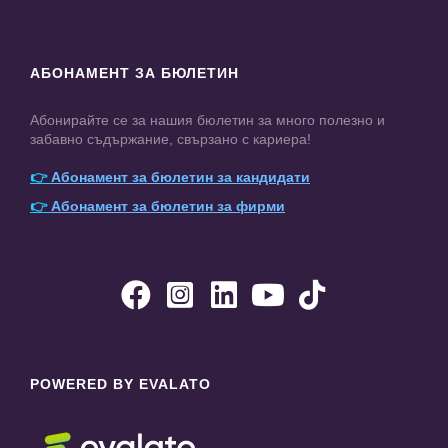
АБОНАМЕНТ ЗА БЮЛЕТИН
Абонирайте се за нашия бюлетин за много полезно и
забавно съдържание, свързано с кариера!
👉
Абонамент за бюлетин за кандидати
👉
Абонамент за бюлетин за фирми





POWERED BY EVALATO