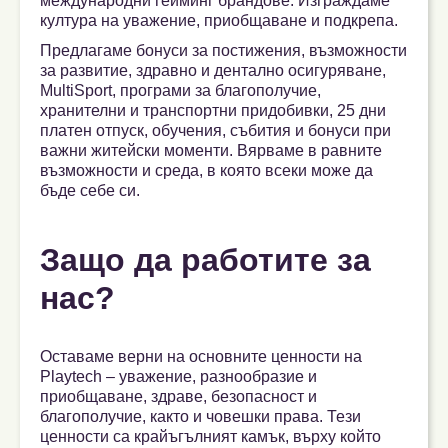
международни гейминг брандове. Изграждаме
култура на уважение, приобщаване и подкрепа.
Предлагаме бонуси за постижения, възможности
за развитие, здравно и дентално осигуряване,
MultiSport, програми за благополучие,
хранителни и транспортни придобивки, 25 дни
платен отпуск, обучения, събития и бонуси при
важни житейски моменти. Вярваме в равните
възможности и среда, в която всеки може да
бъде себе си.
Защо да работите за
нас?
Оставаме верни на основните ценности на
Playtech – уважение, разнообразие и
приобщаване, здраве, безопасност и
благополучие, както и човешки права. Тези
ценности са крайъгълният камък, върху който