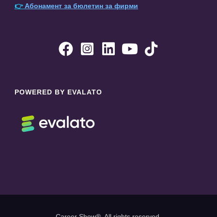
👉
Абонамент за бюлетин за фирми





POWERED BY EVALATO
Career Show®. All rights reserved.