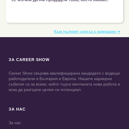
Kъм пълният списък с компании ➞
ЗА CAREER SHOW
Career Show свързва квалифицирани кандидати с водещи
работодатели в България и Европа. Нашите кариерни
събития са за всеки, който търси мечтаната нова работа и
иска да разгърне целия си потенциал.
ЗА НАС
За нас