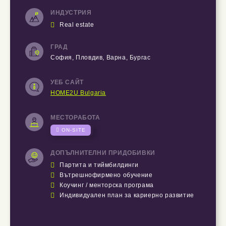
ИНДУСТРИЯ

Real estate
ГРАД
София, Пловдив, Варна, Бургас
УЕБ САЙТ
HOME2U Bulgaria
МЕСТОРАБОТА

ON-SITE
ДОПЪЛНИТЕЛНИ ПРИДОБИВКИ

Партита и тиймбилдинги

Вътрешнофирмено обучение

Коучинг / менторска програма

Индивидуален план за кариерно развитие