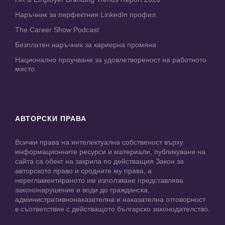
Наръчник за перфектния LinkedIn профил
The Career Show Podcast
Безплатен наръчник за кариерна промяна
Национално проучване за удовлетвореност на работното
място
АВТОРСКИ ПРАВА
Всички права на интелектуална собственост върху
информационните ресурси и материали, публикувани на
сайта са обект на закрила по действащия Закон за
авторското право и сродните му права, а
нерегламентираното им използване представлява
закононарушение и води до гражданска,
административнонаказателна и наказателна отговорност
в съответствие с действащото българско законодателство.