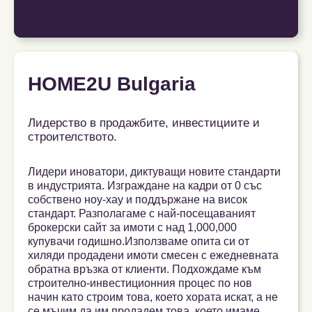
HOME2U Bulgaria
Лидерство в продажбите, инвестициите и
строителството.
Лидери иноватори, диктуващи новите стандарти
в индустрията. Изграждане на кадри от 0 със
собствено ноу-хау и поддържане на висок
стандарт. Разполагаме с най-посещаваният
брокерски сайт за имоти с над 1,000,000
купувачи годишно.Използваме опита си от
хиляди продадени имоти смесен с ежедневната
обратна връзка от клиенти. Подхождаме към
строително-инвестиционния процес по нов
начин като строим това, което хората искат, а не
се мъчим да им продадем това, което имаме.