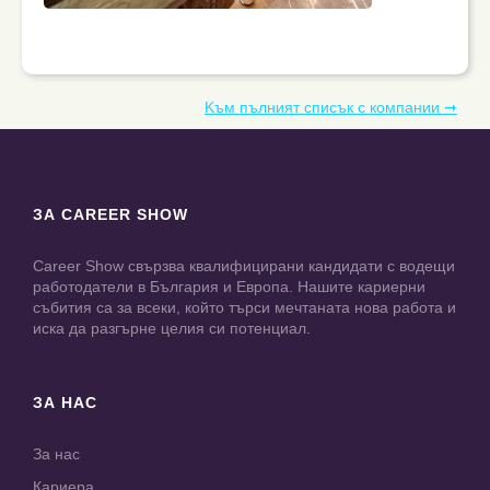
Kъм пълният списък с компании ➞
ЗА CAREER SHOW
Career Show свързва квалифицирани кандидати с водещи
работодатели в България и Европа. Нашите кариерни
събития са за всеки, който търси мечтаната нова работа и
иска да разгърне целия си потенциал.
ЗА НАС
За нас
Кариера