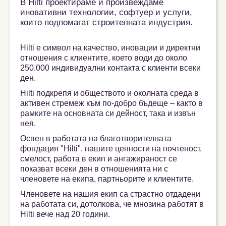
В Hilti проектираме и произвеждаме
иновативни технологии, софтуер и услуги,
които подпомагат строителната индустрия.
Hilti е символ на качество, иновации и директни
отношения с клиентите, което води до около
250.000 индивидуални контакта с клиенти всеки
ден.
Hilti подкрепя и обществото и околната среда в
активен стремеж към по-добро бъдеще – както в
рамките на основната си дейност, така и извън
нея.
Освен в работата на благотворителната
фондация "Hilti", нашите ценности на почтеност,
смелост, работа в екип и ангажираност се
показват всеки ден в отношенията ни с
членовете на екипа, партньорите и клиентите.
Членовете на нашия екип са страстно отдадени
на работата си, дотолкова, че мнозина работят в
Hilti вече над 20 години.