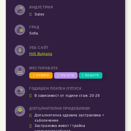
ИНДУСТРИЯ

Sales
ГРАД
Sofia
УЕБ САЙТ
Hilti Bulgaria
МЕСТОРАБОТА

HYBRID

ON-SITE

REMOTE
ГОДИШЕН ПЛАТЕН ОТПУСК

В зависимост от години стаж: 20-26
ДОПЪЛНИТЕЛНИ ПРИДОБИВКИ

Допълнителна здравна застраховка +
зъболечение

Застраховка живот / трайна