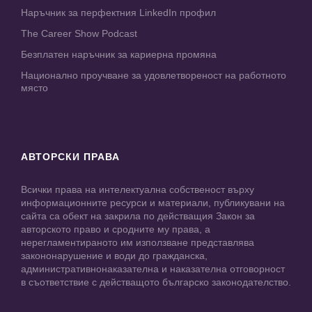
Наръчник за перфектния LinkedIn профил
The Career Show Podcast
Безплатен наръчник за кариерна промяна
Национално проучване за удовлетвореност на работното
място
АВТОРСКИ ПРАВА
Всички права на интелектуална собственост върху
информационните ресурси и материали, публикувани на
сайта са обект на закрила по действащия Закон за
авторското право и сродните му права, а
нерегламентираното им използване представлява
закононарушение и води до гражданска,
административнонаказателна и наказателна отговорност
в съответствие с действащото българско законодателство.