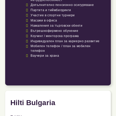
нетрудоспособност

Допълнително пенсионно осигуряване

Партита и тиймбилдинги

Участие в спортни турнири

Масажи в офиса

Намаления за търговски обекти

Вътрешнофирмено обучение

Коучинг / менторска програма

Индивидуален план за кариерно развитие

Мобилен телефон / план за мобилен
телефон

Ваучери за храна
Hilti Bulgaria