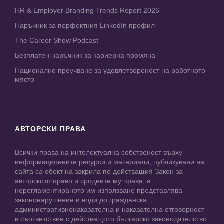
HR & Employer Branding Trends Report 2026
Наръчник за перфектния LinkedIn профил
The Career Show Podcast
Безплатен наръчник за кариерна промяна
Национално проучване за удовлетвореност на работното
място
АВТОРСКИ ПРАВА
Всички права на интелектуална собственост върху
информационните ресурси и материали, публикувани на
сайта са обект на закрила по действащия Закон за
авторското право и сродните му права, а
нерегламентираното им използване представлява
закононарушение и води до гражданска,
административнонаказателна и наказателна отговорност
в съответствие с действащото българско законодателство.