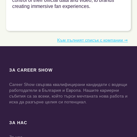
control of their official data and video, to brands
creating immersive fan experiences.
Kъм пълният списък с компании ➞
ЗА CAREER SHOW
Career Show свързва квалифицирани кандидати с водещи
работодатели в България и Европа. Нашите кариерни
събития са за всеки, който търси мечтаната нова работа и
иска да разгърне целия си потенциал.
ЗА НАС