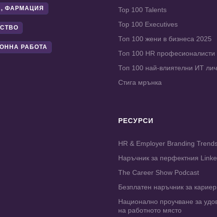
, ФАРМАЦИЯ
Top 100 Talents
Top 100 Executives
СТВО
Топ 100 жени в бизнеса 2025
ОННА РАБОТА
Топ 100 HR професионалисти
Топ 100 най-влиятелни ИТ ли
Стига мрънка
РЕСУРСИ
HR & Employer Branding Trend
Наръчник за перфектния Link
The Career Show Podcast
Безплатен наръчник за карие
Национално проучване за удо
на работното място