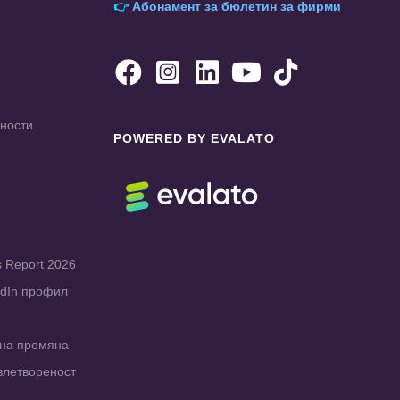
👉
Абонамент за бюлетин за фирми





чности
POWERED BY EVALATO
s Report 2026
edIn профил
рна промяна
влетвореност