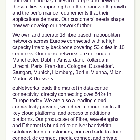
both within the key cities in Europe and between
these cities, supporting both their bandwidth growth
and the performance requirements that their
applications demand. Our customers'​ needs shape
how we develop our network further.
We own and operate 18 fibre based metropolitan
networks across Europe connected with a high
capacity intercity backbone covering 53 cities in 18
countries. Our metro networks are in London,
Manchester, Dublin, Amsterdam, Rotterdam,
Utrecht, Paris, Frankfurt, Cologne, Dusseldorf,
Stuttgart, Munich, Hamburg, Berlin, Vienna, Milan,
Madrid & Brussels.
euNetworks leads the market in data centre
connectivity, directly connecting over 542+ in
Europe today. We are also a leading cloud
connectivity provider, with direct connection to all
key cloud platforms, and access to additional
platforms. Our product set of Fibre, Wavelengths
and Ethernet is bundled to deliver bandwidth
solutions for our customers, from euTrade to cloud
connect, dc connect, media connect and private