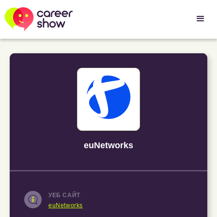
euNetworks
УЕБ САЙТ
euNetworks