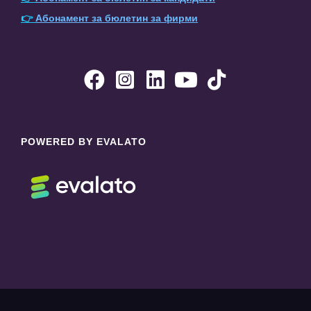
👉
Абонамент за бюлетин за фирми





POWERED BY EVALATO