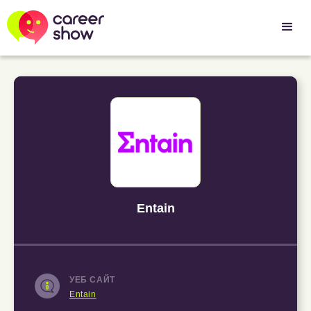
Entain
УЕБ САЙТ
Entain