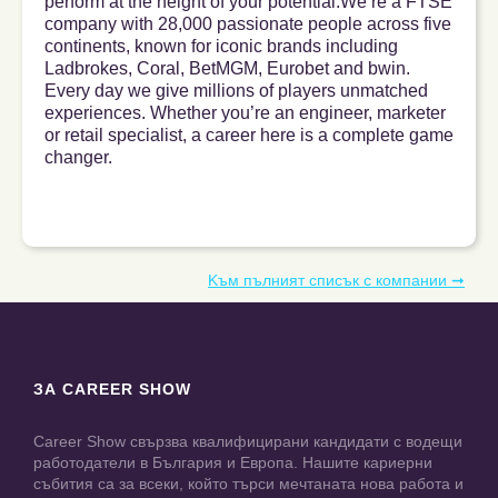
perform at the height of your potential.We’re a FTSE
company with 28,000 passionate people across five
continents, known for iconic brands including
Ladbrokes, Coral, BetMGM, Eurobet and bwin.
Every day we give millions of players unmatched
experiences. Whether you’re an engineer, marketer
or retail specialist, a career here is a complete game
changer.
Kъм пълният списък с компании ➞
ЗА CAREER SHOW
Career Show свързва квалифицирани кандидати с водещи
работодатели в България и Европа. Нашите кариерни
събития са за всеки, който търси мечтаната нова работа и