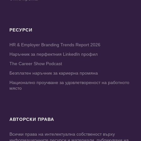
РЕСУРСИ
HR & Employer Branding Trends Report 2026
Наръчник за перфектния LinkedIn профил
The Career Show Podcast
Безплатен наръчник за кариерна промяна
Национално проучване за удовлетвореност на работното
място
АВТОРСКИ ПРАВА
Всички права на интелектуална собственост върху
информационните ресурси и материали, публикувани на