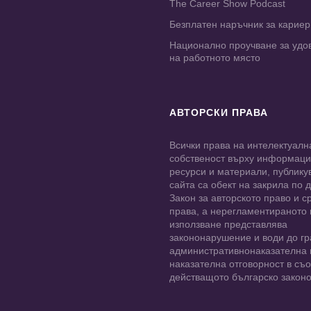
The Career Show Podcast
Безплатен наръчник за карие
Национално проучване за удо
на работното място
АВТОРСКИ ПРАВА
Всички права на интелектуалн
собственост върху информац
ресурси и материали, публику
сайта са обект на закрила по
Закон за авторското право и с
права, а нерегламентираното
използване представлява
закононарушение и води до гр
административнонаказателна 
наказателна отговорност в съо
действащото българско законо