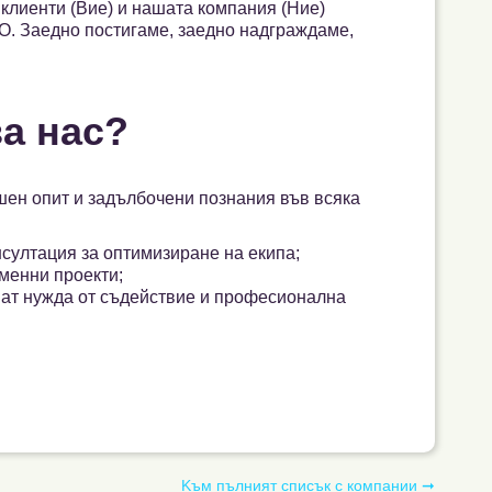
клиенти (Вие) и нашата компания (Ние)
. Заедно постигаме, заедно надграждаме,
за нас?
шен опит и задълбочени познания във всяка
султация за оптимизиране на екипа;
менни проекти;
мат нужда от съдействие и професионална
Kъм пълният списък с компании ➞