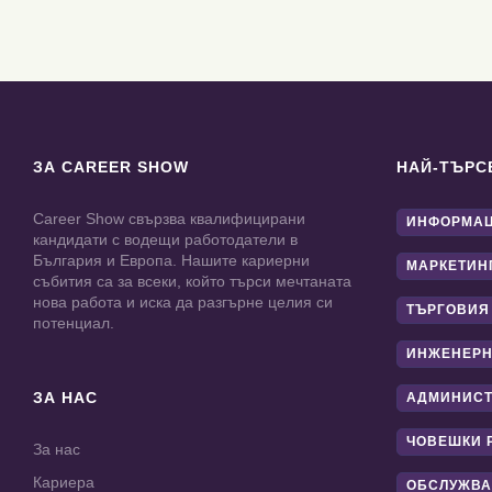
ЗА CAREER SHOW
НАЙ-ТЪРС
Career Show свързва квалифицирани
ИНФОРМАЦ
кандидати с водещи работодатели в
България и Европа. Нашите кариерни
МАРКЕТИН
събития са за всеки, който търси мечтаната
нова работа и иска да разгърне целия си
ТЪРГОВИЯ
потенциал.
ИНЖЕНЕРН
ЗА НАС
АДМИНИС
ЧОВЕШКИ 
За нас
Кариера
ОБСЛУЖВА