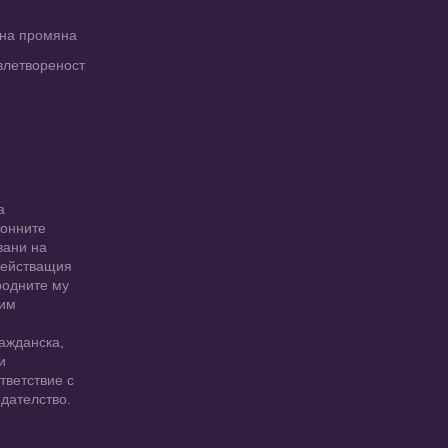
рна промяна
влетвореност
а
ионните
вани на
 действащия
родните му
 им
ажданска,
и
тветствие с
дателство.