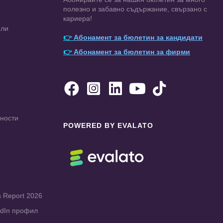
полезно и забавно съдържание, свързано с
кариера!
ели
👉
Абонамент за бюлетин за кандидати
👉
Абонамент за бюлетин за фирми





чности
POWERED BY EVALATO
s Report 2026
edIn профил