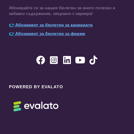
Абонирайте се за нашия бюлетин за много полезно и
забавно съдържание, свързано с кариера!
👉
Абонамент за бюлетин за кандидати
👉
Абонамент за бюлетин за фирми





POWERED BY EVALATO