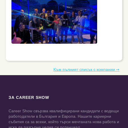
Kъм пълният списък с компании ➞
ЗА CAREER SHOW
Career Show свързва квалифицирани кандидати с водещи
работодатели в България и Европа. Нашите кариерни
събития са за всеки, който търси мечтаната нова работа и
иска да разгърне целия си потенциал.