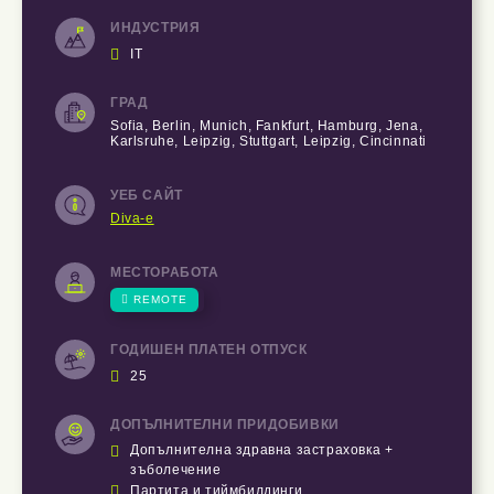
ИНДУСТРИЯ

IT
ГРАД
Sofia, Berlin, Munich, Fankfurt, Hamburg, Jena,
Karlsruhe, Leipzig, Stuttgart, Leipzig, Cincinnati
УЕБ САЙТ
Diva-e
МЕСТОРАБОТА

REMOTE
ГОДИШЕН ПЛАТЕН ОТПУСК

25
ДОПЪЛНИТЕЛНИ ПРИДОБИВКИ

Допълнителна здравна застраховка +
зъболечение

Партита и тиймбилдинги