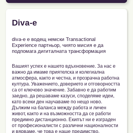
Diva-e
diva-e е водещ немски Transactional
Experience партньор, чиято мисия е да
подпомага дигиталната трансформация
Вашият успех е нашето вдъхновение. За нас е
важно да имаме приятелска и колегиална
атмосфера, както и честна, и прозрачна работна
култура. Уважението, доверието и отговорността
са от ключово значение. Забавно е да работим
заедно, да решаваме казуси, споделяме идеи,
като всеки ден научаваме по нещо ново.
Дължим на баланса между работа и личен
живот, както и на възможността да се работи
предимно дистанционно. Екипът ни е изграден
от професионалисти с различни националности
и вярваме, че това е наше предимство.