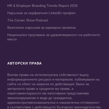
HR & Employer Branding Trends Report 2026
Наръчник за перфектния LinkedIn профил
The Career Show Podcast
Безплатен наръчник за кариерна промяна
Национално проучване за удовлетвореност на работното
място
АВТОРСКИ ПРАВА
Всички права на интелектуална собственост върху
информационните ресурси и материали, публикувани на
сайта са обект на закрила по действащия Закон за
авторското право и сродните му права, а
нерегламентираното им използване представлява
закононарушение и води до гражданска,
административнонаказателна и наказателна отговорност
в съответствие с действащото българско законодателство.