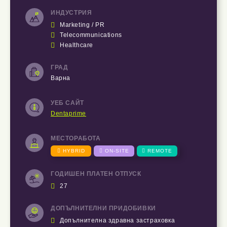
ИНДУСТРИЯ

Marketing / PR

Telecommunications

Healthcare
ГРАД
Варна
УЕБ САЙТ
Dentaprime
МЕСТОРАБОТА

HYBRID

ON-SITE

REMOTE
ГОДИШЕН ПЛАТЕН ОТПУСК

27
ДОПЪЛНИТЕЛНИ ПРИДОБИВКИ

Допълнителна здравна застраховка