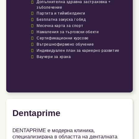

Допълнителна здравна застраховка +
зъболечение

Партита и тиймбилдинги

Безплатна закуска / обяд

Месечна карта за спорт

Намаления за търговски обекти

Сертификационни курсове

Вътрешнофирмено обучение

Индивидуален план за кариерно развитие

Ваучери за храна
Dentaprime
DENTAPRIME е модерна клиника,
специализирана в областта на денталната