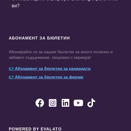
ви?
АБОНАМЕНТ ЗА БЮЛЕТИН
Абонирайте се за нашия бюлетин за много полезно и
забавно съдържание, свързано с кариера!
👉
Абонамент за бюлетин за кандидати
👉
Абонамент за бюлетин за фирми





POWERED BY EVALATO