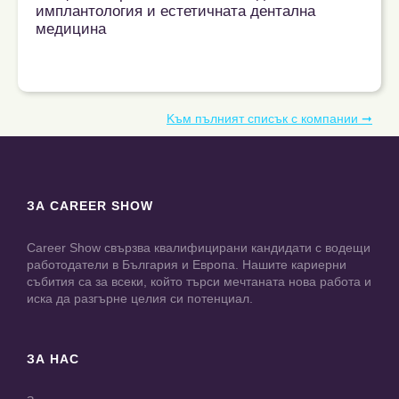
имплантология и естетичната дентална
медицина
Kъм пълният списък с компании ➞
ЗА CAREER SHOW
Career Show свързва квалифицирани кандидати с водещи
работодатели в България и Европа. Нашите кариерни
събития са за всеки, който търси мечтаната нова работа и
иска да разгърне целия си потенциал.
ЗА НАС