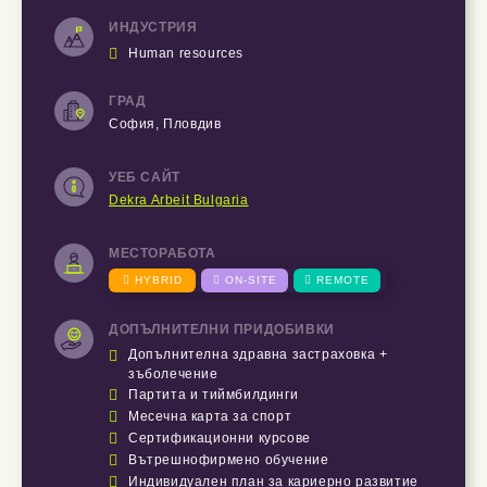
ИНДУСТРИЯ

Human resources
ГРАД
София, Пловдив
УЕБ САЙТ
Dekra Arbeit Bulgaria
МЕСТОРАБОТА

HYBRID

ON-SITE

REMOTE
ДОПЪЛНИТЕЛНИ ПРИДОБИВКИ

Допълнителна здравна застраховка +
зъболечение

Партита и тиймбилдинги

Месечна карта за спорт

Сертификационни курсове

Вътрешнофирмено обучение

Индивидуален план за кариерно развитие