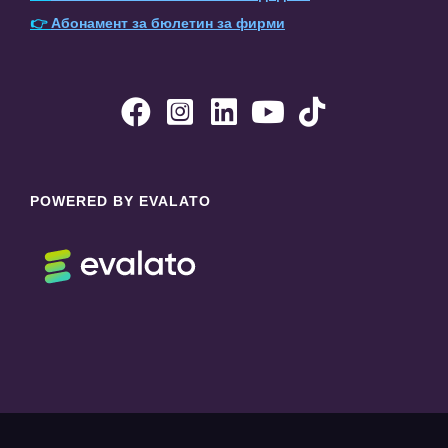
👉
Абонамент за бюлетин за фирми





POWERED BY EVALATO