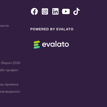





чности
POWERED BY EVALATO
s Report 2026
edIn профил
рна промяна
влетвореност