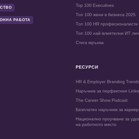
Top 100 Executives
СТВО
Топ 100 жени в бизнеса 2025
ОННА РАБОТА
Топ 100 HR професионалисти
Топ 100 най-влиятелни ИТ ли
Стига мрънка
РЕСУРСИ
HR & Employer Branding Trend
Наръчник за перфектния Link
The Career Show Podcast
Безплатен наръчник за карие
Национално проучване за удо
на работното място