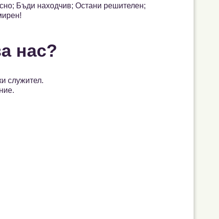
ясно; Бъди находчив; Остани решителен;
мирен!
за нас?
ки служител.
ние.