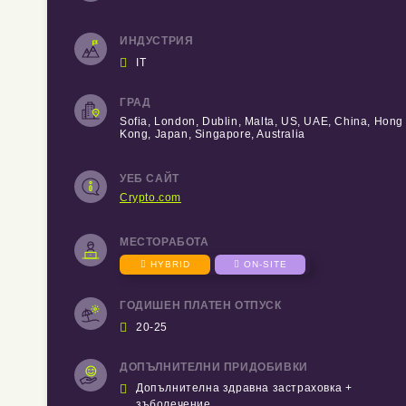
ИНДУСТРИЯ

IT
ГРАД
Sofia, London, Dublin, Malta, US, UAE, China, Hong
Kong, Japan, Singapore, Australia
УЕБ САЙТ
Crypto.com
МЕСТОРАБОТА

HYBRID

ON-SITE
ГОДИШЕН ПЛАТЕН ОТПУСК

20-25
ДОПЪЛНИТЕЛНИ ПРИДОБИВКИ

Допълнителна здравна застраховка +
зъболечение