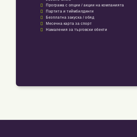

Програма с опции / акции на компанията

Партита и тиймбилдинги

Безплатна закуска / обяд

Месечна карта за спорт

Намаления за търговски обекти