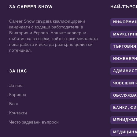
ЗА CAREER SHOW
НАЙ-ТЪРС
Career Show свързва квалифицирани
ИНФОРМАЦ
кандидати с водещи работодатели в
България и Европа. Нашите кариерни
МАРКЕТИН
събития са за всеки, който търси мечтаната
нова работа и иска да разгърне целия си
ТЪРГОВИЯ
потенциал.
ИНЖЕНЕРН
ЗА НАС
АДМИНИС
ЧОВЕШКИ 
За нас
Кариера
ОБСЛУЖВА
Блог
БАНКИ, Ф
Контакти
МЕНИДЖМ
Често задавани въпроси
МЕДИЦИНА