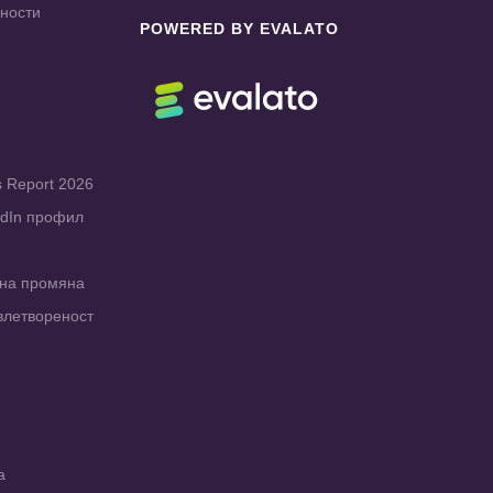
чности
POWERED BY EVALATO
s Report 2026
edIn профил
рна промяна
влетвореност
а