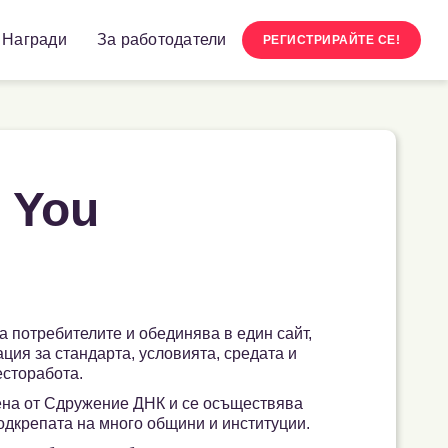
Награди
За работодатели
РЕГИСТРИРАЙТЕ СЕ!
s You
потребителите и обединява в един сайт,
ция за стандарта, условията, средата и
есторабота.
ена от Сдружение ДНК и се осъществява
подкрепата на много общини и институции.