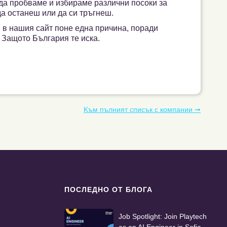
 да пробваме и избираме различни посоки за
а останеш или да си тръгнеш.
 в нашия сайт поне една причина, поради
. Защото България те иска.
Kъм пълният списък с компании ➞
ПОСЛЕДНО ОТ БЛОГА
Job Spotlight: Join Playtech
as an AI Engineer in Sofia