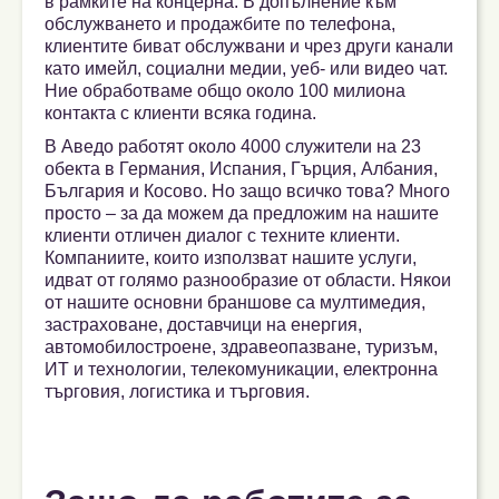
в рамките на концерна. В допълнение към
обслужването и продажбите по телефона,
клиентите биват обслужвани и чрез други канали
като имейл, социални медии, уеб- или видео чат.
Ние обработваме общо около 100 милиона
контакта с клиенти всяка година.
В Аведо работят около 4000 служители на 23
обекта в Германия, Испания, Гърция, Албания,
България и Косово. Но защо всичко това? Много
просто – за да можем да предложим на нашите
клиенти отличен диалог с техните клиенти.
Компаниите, които използват нашите услуги,
идват от голямо разнообразие от области. Някои
от нашите основни браншове са мултимедия,
застраховане, доставчици на енергия,
автомобилостроене, здравеопазване, туризъм,
ИТ и технологии, телекомуникации, електронна
търговия, логистика и търговия.