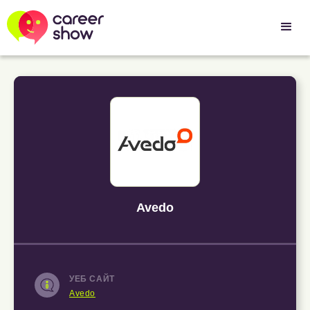
Avedo
УЕБ САЙТ
Avedo