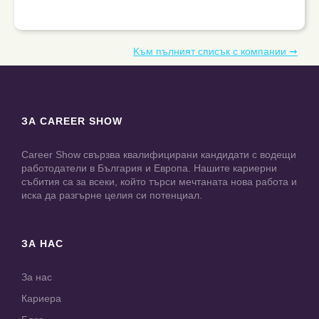
Kъм пълният списък с компании ➞
ЗА CAREER SHOW
Career Show свързва квалифицирани кандидати с водещи
работодатели в България и Европа. Нашите кариерни
събития са за всеки, който търси мечтаната нова работа и
иска да разгърне целия си потенциал.
ЗА НАС
За нас
Кариера