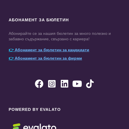
АБОНАМЕНТ ЗА БЮЛЕТИН
Абонирайте се за нашия бюлетин за много полезно и
забавно съдържание, свързано с кариера!
👉
Абонамент за бюлетин за кандидати
👉
Абонамент за бюлетин за фирми





POWERED BY EVALATO