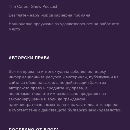
The Career Show Podcast
Безплатен наръчник за кариерна промяна
Национално проучване за удовлетвореност на работното
място
АВТОРСКИ ПРАВА
Всички права на интелектуална собственост върху
информационните ресурси и материали, публикувани на
сайта са обект на закрила по действащия Закон за
авторското право и сродните му права, а
нерегламентираното им използване представлява
закононарушение и води до гражданска,
административнонаказателна и наказателна отговорност
в съответствие с действащото българско законодателство.
ПОСЛЕДНО ОТ БЛОГА