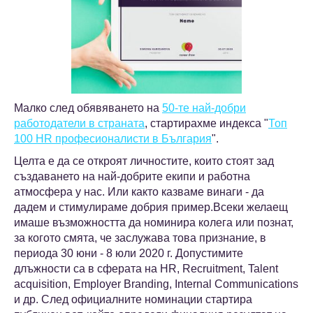
Малко след обявяването на
50-те най-добри
работодатели в страната
, стартирахме индекса "
Топ
100 HR професионалисти в България
".
Целта е да се откроят личностите, които стоят зад
създаването на най-добрите екипи и работна
атмосфера у нас. Или както казваме винаги - да
дадем и стимулираме добрия пример.Всеки желаещ
имаше възможността да номинира колега или познат,
за когото смята, че заслужава това признание, в
периода 30 юни - 8 юли 2020 г. Допустимите
длъжности са в сферата на HR, Recruitment, Talent
acquisition, Employer Branding, Internal Communications
и др. След официалните номинации стартира