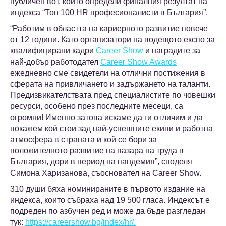
публичен вот, който определи финалния резултат на
индекса “Топ 100 HR професионалисти в България”.
“Работим в областта на кариерното развитие повече
от 12 години. Като организатори на водещото експо за
квалифицирани кадри
Career Show
и наградите за
най-добър работодател
Career Show Awards
ежедневно сме свидетели на отлични постижения в
сферата на привличането и задържането на таланти.
Предизвикателствата пред специалистите по човешки
ресурси, особено през последните месеци, са
огромни! Именно затова искаме да ги отличим и да
покажем кой стои зад най-успешните екипи и работна
атмосфера в страната и кой се бори за
положителното развитие на пазара на труда в
България, дори в период на пандемия”, споделя
Симона Харизанова, съосновател на Career Show.
310 души бяха номинираните в първото издание на
индекса, които събраха над 19 500 гласа. Индексът е
подреден по азбучен ред и може да бъде разгледан
тук:
https://careershow.bg/index/hr/.