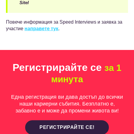
Sitel
Повече информация за Speed Interviews и заявка за
участие
направете тук
.
Регистрирайте се
за 1
минута
Една регистрация ви дава достъп до всички
наши кариерни събития. Безплатно е,
забавно е и може да промени живота ви!
РЕГИСТРИРАЙТЕ СЕ!