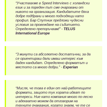
“Участвахме в Speed Interviews с холандски
език и за пореден път сме очаровани от
нивото на организация. Кандидатите бяха
добре подбрани и много подходящи като
профил. Бар Спутник предложи чудесни
условия за провеждане на събитието.
Определено препоръчвам!” -
TELUS
International Europe
“3 минути са абсолютно достатъчни, за да
се ориентираш дали имаш интерес към
даден кандидат. Определено форматът и
мястото са много добри.” -
Experian
“Мисля, че това е един от най-работещите
формати, защото тук хората идват по
интереси. Ние като компания много по-лесно
и адекватно можем да отговорим на
техните очаквания, когато знаем, че те се