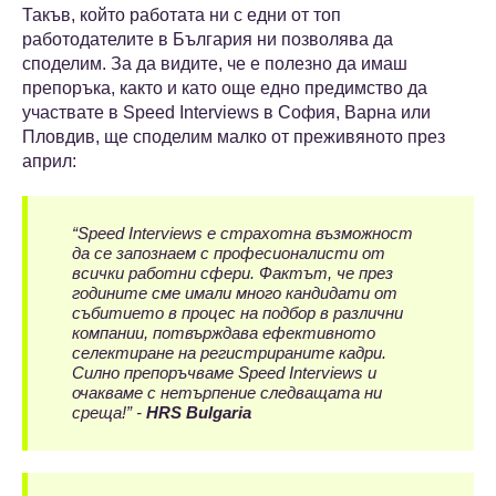
Такъв, който работата ни с едни от топ
работодателите в България ни позволява да
споделим. За да видите, че е полезно да имаш
препоръка, както и като още едно предимство да
участвате в Speed Interviews в София, Варна или
Пловдив, ще споделим малко от преживяното през
април:
“Speed Interviews e страхотна възможност
да се запознаем с професионалисти от
всички работни сфери. Фактът, че през
годините сме имали много кандидати от
събитието в процес на подбор в различни
компании, потвърждава ефективното
селектиране на регистрираните кадри.
Силно препоръчваме Speed Interviews и
очакваме с нетърпение следващата ни
среща!” -
HRS Bulgaria