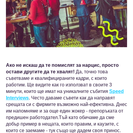
Ако не искаш да те помислят за нарцис, просто
остави другите да те хвалят!
Да, точно това
съветваме и квалифицираните кадри, с които
работим. Ще видите как го използват в своите 3
минути, които ще имат на уникалните събития
Speed
Interviews
. Често даваме съвети как да направят
срещата си с фирмите възможно най-ефективна. Днес
им напомняме и за още един жокер - препоръката от
предишен работодател.Тъй като обичаме да сме
добър пример в нещата, които правим, и каузите, с
които се заемаме - тук също ще дадем своя принос.