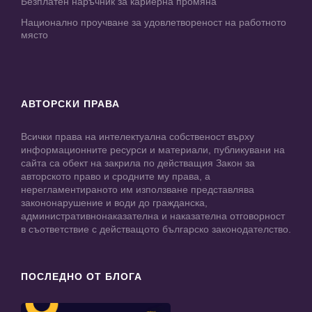
Безплатен наръчник за кариерна промяна
Национално проучване за удовлетвореност на работното
място
АВТОРСКИ ПРАВА
Всички права на интелектуална собственост върху
информационните ресурси и материали, публикувани на
сайта са обект на закрила по действащия Закон за
авторското право и сродните му права, а
нерегламентираното им използване представлява
закононарушение и води до гражданска,
административнонаказателна и наказателна отговорност
в съответствие с действащото българско законодателство.
ПОСЛЕДНО ОТ БЛОГА