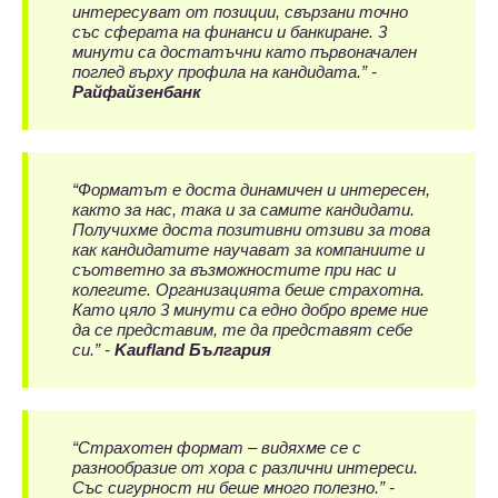
интересуват от позиции, свързани точно
със сферата на финанси и банкиране. 3
минути са достатъчни като първоначален
поглед върху профила на кандидата.” -
Райфайзенбанк
“Форматът е доста динамичен и интересен,
както за нас, така и за самите кандидати.
Получихме доста позитивни отзиви за това
как кандидатите научават за компаниите и
съответно за възможностите при нас и
колегите. Организацията беше страхотна.
Като цяло 3 минути са едно добро време ние
да се представим, те да представят себе
си.” -
Kaufland България
“Страхотен формат – видяхме се с
разнообразие от хора с различни интереси.
Със сигурност ни беше много полезно.” -