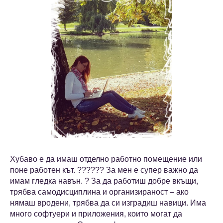
Хубаво е да имаш отделно работно помещение или
поне работен кът. ?‍??‍??‍? За мен е супер важно да
имам гледка навън. ? За да работиш добре вкъщи,
трябва самодисциплина и организираност – ако
нямаш вродени, трябва да си изградиш навици. Има
много софтуери и приложения, които могат да