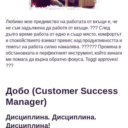
Любимо мое предимство на работата от вкъщи е, че
не съм задължена да работя от вкъщи. ??? След
дълго време работа от едно и също място, комфортът
и спокойствието взимат превес над продуктивността и
темпът на работа силно намалява. ?‍??‍??‍? Промяна в
обстановката е перфектният инструмент, който винаги
ми помага да върна обратно фокуса. Toggl approves!
???
Добо (Customer Success
Manager)
Дисциплина. Дисциплина.
Дисциплина!