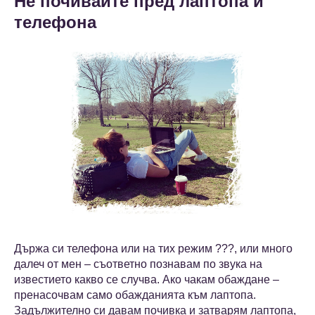
Не почивайте пред лаптопа и
телефона
Държа си телефона или на тих режим ???, или много
далеч от мен – съответно познавам по звука на
известието какво се случва. Ако чакам обаждане –
пренасочвам само обажданията към лаптопа.
Задължително си давам почивка и затварям лаптопа,