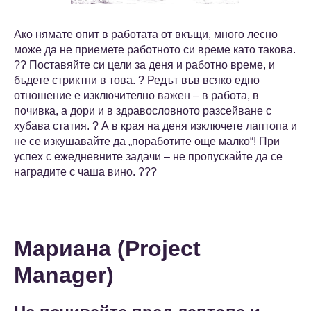
Ако нямате опит в работата от вкъщи, много лесно
може да не приемете работното си време като такова.
?? Поставяйте си цели за деня и работно време, и
бъдете стриктни в това. ? Редът във всяко едно
отношение е изключително важен – в работа, в
почивка, а дори и в здравословното разсейване с
хубава статия. ? А в края на деня изключете лаптопа и
не се изкушавайте да „поработите още малко“! При
успех с ежедневните задачи – не пропускайте да се
наградите с чаша вино. ???
Мариана (Project
Manager)