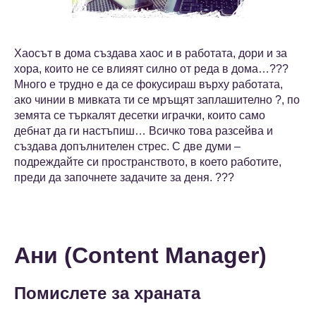
Хаосът в дома създава хаос и в работата, дори и за
хора, които не се влияят силно от реда в дома…???
Много е трудно е да се фокусираш върху работата,
ако чинии в мивката ти се мръщят заплашително ?️, по
земята се търкалят десетки играчки, които само
дебнат да ги настъпиш… Всичко това разсейва и
създава допълнителен стрес. С две думи –
подреждайте си пространството, в което работите,
преди да започнете задачите за деня. ???
Ани (Content Manager)
Помислете за храната