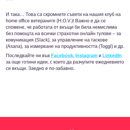
И така… Това са скромните съвети на нашия клуб на
home office ветераните (H.O.V.)! Важно е да се
спомене, че работата от вкъщи би била немислима
без помощта на всички страхотни онлайн тулове – за
комуникация (Slack), за управление на таскове
(Asana), за измерване на продуктивността (Toggl) и др.
Последвайте ни във
Facebook
,
Instagram
и
LinkedIn
за още готини идеи, с които да разчупите ежедневието
си вкъщи. Заедно е по-забавно.