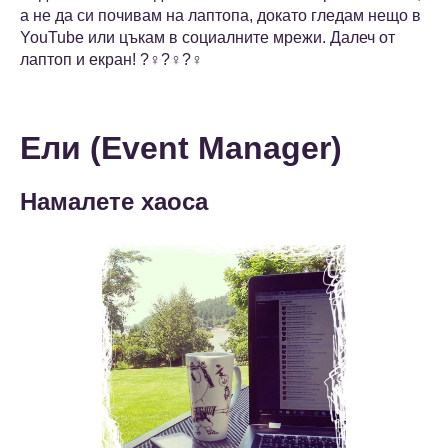
а не да си почивам на лаптопа, докато гледам нещо в
YouTube или цъкам в социалните мрежи. Далеч от
лаптоп и екран! ?‍♀️?‍♀️?‍♀️
Ели (Event Manager)
Намалете хаоса