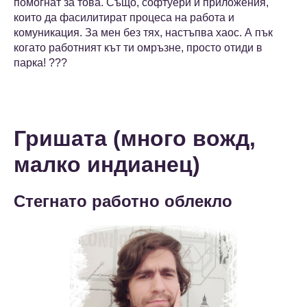
помогнат за това. Също, софтуери и приложения,
които да фасилитират процеса на работа и
комуникация. За мен без тях, настъпва хаос. А пък
когато работният кът ти омръзне, просто отиди в
парка! ???
Гришата (много вожд,
малко индианец)
Стегнато работно облекло