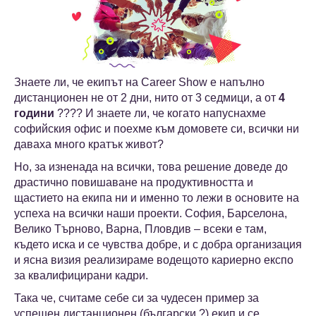
Знаете ли, че екипът на Career Show е напълно
дистанционен не от 2 дни, нито от 3 седмици, а от
4
години
???? И знаете ли, че когато напуснахме
софийския офис и поехме към домовете си, всички ни
даваха много кратък живот?
Но, за изненада на всички, това решение доведе до
драстично повишаване на продуктивността и
щастието на екипа ни и именно то лежи в основите на
успеха на всички наши проекти. София, Барселона,
Велико Търново, Варна, Пловдив – всеки е там,
където иска и се чувства добре, и с добра организация
и ясна визия реализираме водещото кариерно експо
за квалифицирани кадри.
Така че, считаме себе си за чудесен пример за
успешен дистанционен (български ?) екип и се