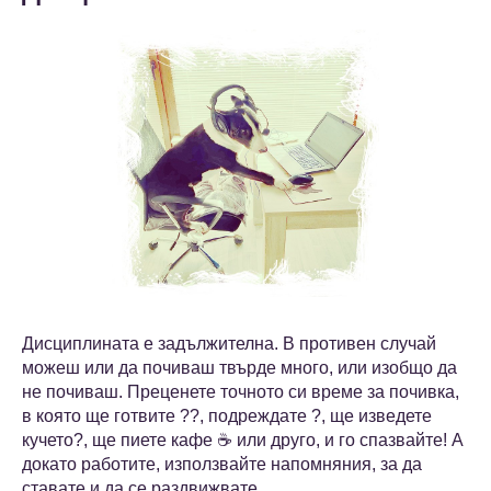
Дисциплината е задължителна. В противен случай
можеш или да почиваш твърде много, или изобщо да
не почиваш. Преценете точното си време за почивка,
в която ще готвите ?‍?, подреждате ?, ще изведете
кучето?, ще пиете кафе ☕ или друго, и го спазвайте! А
докато работите, използвайте напомняния, за да
ставате и да се раздвижвате.