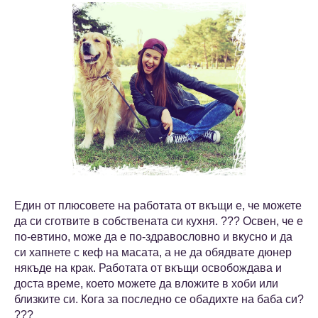
Един от плюсовете на работата от вкъщи е, че можете
да си сготвите в собствената си кухня. ??? Освен, че е
по-евтино, може да е по-здравословно и вкусно и да
си хапнете с кеф на масата, а не да обядвате дюнер
някъде на крак. Работата от вкъщи освобождава и
доста време, което можете да вложите в хоби или
близките си. Кога за последно се обадихте на баба си?
???