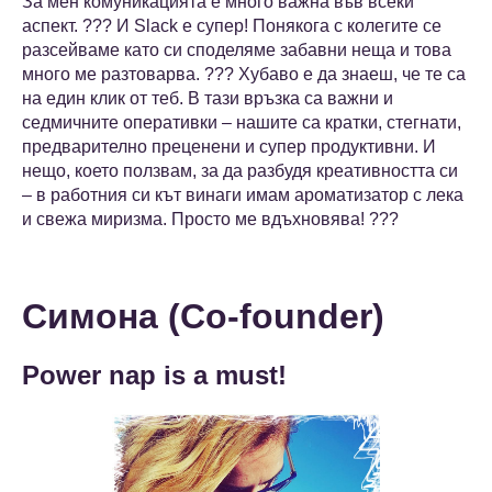
За мен комуникацията е много важна във всеки
аспект. ??? И Slack е супер! Понякога с колегите се
разсейваме като си споделяме забавни неща и това
много ме разтоварва. ??? Хубаво е да знаеш, че те са
на един клик от теб. В тази връзка са важни и
седмичните оперативки – нашите са кратки, стегнати,
предварително преценени и супер продуктивни. И
нещо, което ползвам, за да разбудя креативността си
– в работния си кът винаги имам ароматизатор с лека
и свежа миризма. Просто ме вдъхновява! ???
Симона (Co-founder)
Power nap is a must!