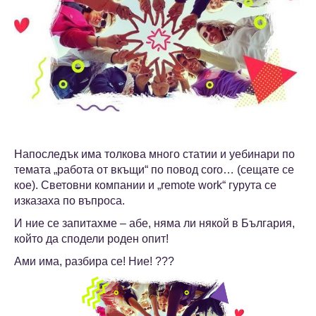
Напоследък има толкова много статии и уебинари по
темата „работа от вкъщи“ по повод coro… (сещате се
кое). Световни компании и „remote work“ гурута се
изказаха по въпроса.
И ние се запитахме – абе, няма ли някой в България,
който да сподели роден опит!
Ами има, разбира се! Ние! ???