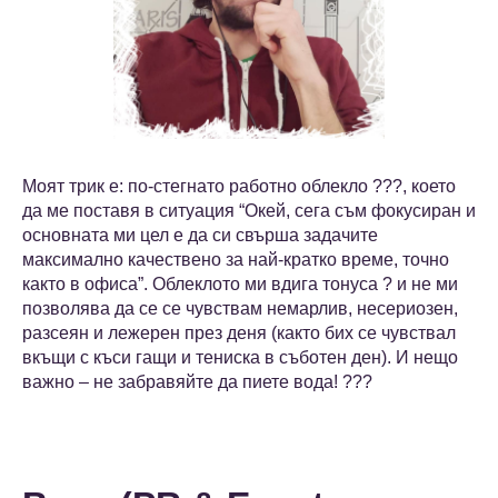
Моят трик е: по-стегнато работно облекло ?️?️?️, което
да ме поставя в ситуация “Окей, сега съм фокусиран и
основната ми цел е да си свърша задачите
максимално качествено за най-кратко време, точно
както в офиса”. Облеклото ми вдига тонуса ? и не ми
позволява да се се чувствам немaрлив, несериозен,
разсеян и лежерен през деня (както бих се чувствал
вкъщи с къси гащи и тениска в съботен ден). И нещо
важно – не забравяйте да пиете вода! ???