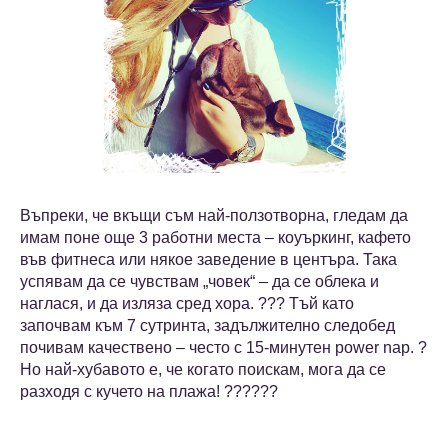
Въпреки, че вкъщи съм най-ползотворна, гледам да
имам поне още 3 работни места – коуъркинг, кафето
във фитнеса или някое заведение в центъра. Така
успявам да се чувствам „човек“ – да се облека и
наглася, и да изляза сред хора. ???️ Тъй като
започвам към 7 сутринта, задължително следобед
почивам качествено – често с 15-минутен power nap. ?
Но най-хубавото е, че когато поискам, мога да се
разходя с кучето на плажа! ?️?️?‍??‍?