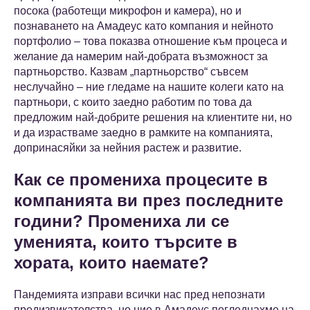
посока (работещи микрофон и камера), но и
познаването на Амадеус като компания и нейното
портфолио – това показва отношение към процеса и
желание да намерим най-добрата възможност за
партньорство. Казвам „партньорство“ съвсем
неслучайно – ние гледаме на нашите колеги като на
партньори, с които заедно работим по това да
предложим най-добрите решения на клиентите ни, но
и да израстваме заедно в рамките на компанията,
допринасяйки за нейния растеж и развитие.
Как се промениха процесите в
компанията ви през последните
години? Промениха ли се
уменията, които търсите в
хората, които наемате?
Пандемията изправи всички нас пред непознати
предизвикателства, но ние в Амадеус погледнахме на