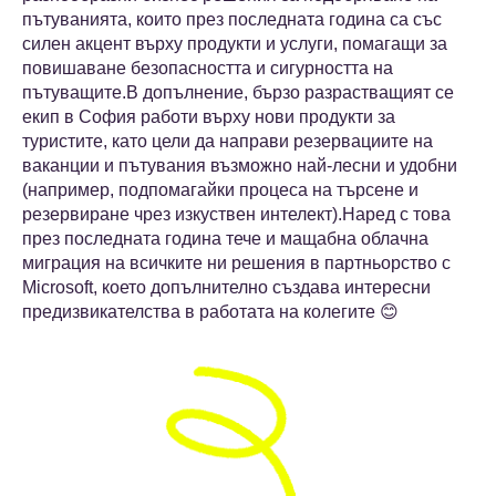
пътуванията, които през последната година са със
силен акцент върху продукти и услуги, помагащи за
повишаване безопасността и сигурността на
пътуващите.В допълнение, бързо разрастващият се
екип в София работи върху нови продукти за
туристите, като цели да направи резервациите на
ваканции и пътувания възможно най-лесни и удобни
(например, подпомагайки процеса на търсене и
резервиране чрез изкуствен интелект).Наред с това
през последната година тече и мащабна облачна
миграция на всичките ни решения в партньорство с
Microsoft, което допълнително създава интересни
предизвикателства в работата на колегите 😊