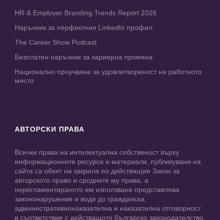
HR & Employer Branding Trends Report 2026
Наръчник за перфектния LinkedIn профил
The Career Show Podcast
Безплатен наръчник за кариерна промяна
Национално проучване за удовлетвореност на работното
място
АВТОРСКИ ПРАВА
Всички права на интелектуална собственост върху
информационните ресурси и материали, публикувани на
сайта са обект на закрила по действащия Закон за
авторското право и сродните му права, а
нерегламентираното им използване представлява
закононарушение и води до гражданска,
административнонаказателна и наказателна отговорност
в съответствие с действащото българско законодателство.