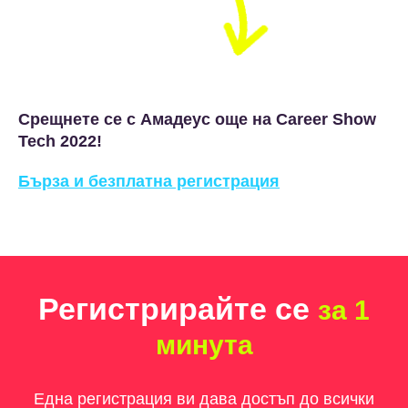
Срещнете се с Амадеус още на Career Show
Tech 2022!
Бърза и безплатна регистрация
Регистрирайте се
за 1
минута
Една регистрация ви дава достъп до всички