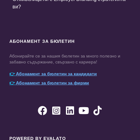
ви?
АБОНАМЕНТ ЗА БЮЛЕТИН
Абонирайте се за нашия бюлетин за много полезно и
забавно съдържание, свързано с кариера!
👉
Абонамент за бюлетин за кандидати
👉
Абонамент за бюлетин за фирми





POWERED BY EVALATO