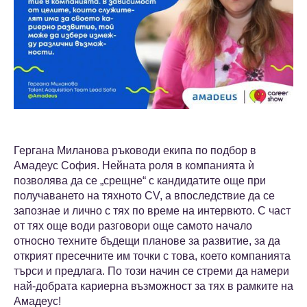
Гергана Миланова ръководи екипа по подбор в
Амадеус София. Нейната роля в компанията ѝ
позволява да се „срещне“ с кандидатите още при
получаването на тяхното CV, а впоследствие да се
запознае и лично с тях по време на интервюто. С част
от тях още води разговори още самото начало
относно техните бъдещи планове за развитие, за да
открият пресечните им точки с това, което компанията
търси и предлага. По този начин се стреми да намери
най-добрата кариерна възможност за тях в рамките на
Амадеус!