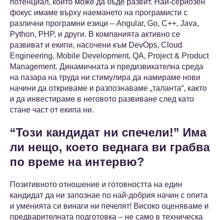
потенциал, който може да бъде развит. Най-сериозен
фокус имаме върху наемането на програмисти с
различни програмни езици – Angular, Go, C++, Java,
Python, PHP, и други. В компанията активно се
развиват и екипи, насочени към DevOps, Cloud
Engineering, Mobile Development, QA, Project & Product
Management. Динамичната и предизвикателна среда
на пазара на труда ни стимулира да намираме нови
начини да откриваме и разпознаваме „таланта“, както
и да инвестираме в неговото развиване след като
стане част от екипа ни.
“Този кандидат ни спечели!” Има
ли нещо, което веднага ви грабва
по време на интервю?
Позитивното отношение и готовността на един
кандидат да ни запознае по най-добрия начин с опита
и уменията си винаги ни печелят! Високо оценяваме и
предварителната подготовка – не само в техническа