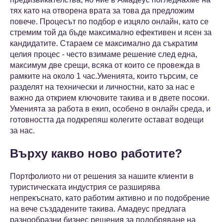
тях като на отворена врата за това да предложим
повече. Процесът по подбор е изцяло онлайн, като се
стремим той да бъде максимално ефективен и ясен за
кандидатите. Стараем се максимално да съкратим
целия процес - често взимаме решение след една,
максимум две срещи, всяка от които се провежда в
рамките на около 1 час.Уменията, които търсим, се
разделят на технически и личностни, като за нас е
важно да открием ключовите такива и в двете посоки.
Уменията за работа в екип, особено в онлайн среда, и
готовността да подкрепяш колегите остават водещи
за нас.
Върху какво ново работите?
Портфолиото ни от решения за нашите клиенти в
туристическата индустрия се разширява
непрекъснато, като работим активно и по подобрение
на вече създадените такива. Амадеус предлага
разнообразни бизнес решения за подобряване на