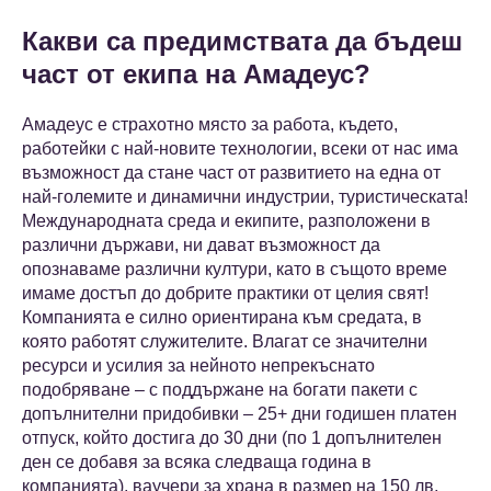
Какви са предимствата да бъдеш
част от екипа на Амадеус?
Амадеус е страхотно място за работа, където,
работейки с най-новите технологии, всеки от нас има
възможност да стане част от развитието на една от
най-големите и динамични индустрии, туристическата!
Международната среда и екипите, разположени в
различни държави, ни дават възможност да
опознаваме различни култури, като в същото време
имаме достъп до добрите практики от целия свят!
Компанията е силно ориентирана към средата, в
която работят служителите. Влагат се значителни
ресурси и усилия за нейното непрекъснато
подобряване – с поддържане на богати пакети с
допълнителни придобивки – 25+ дни годишен платен
отпуск, който достига до 30 дни (по 1 допълнителен
ден се добавя за всяка следваща година в
компанията), ваучери за храна в размер на 150 лв,