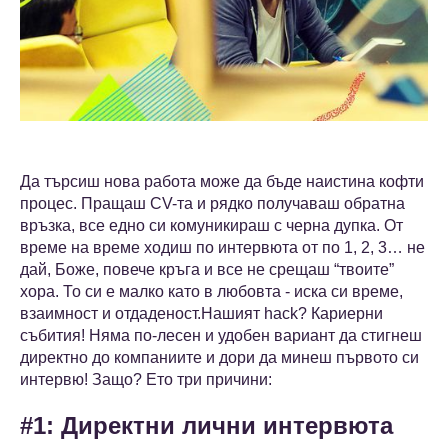
Да търсиш нова работа може да бъде наистина кофти
процес. Пращаш CV-та и рядко получаваш обратна
връзка, все едно си комуникираш с черна дупка. От
време на време ходиш по интервюта от по 1, 2, 3… не
дай, Боже, повече кръга и все не срещаш “твоите”
хора. То си е малко като в любовта - иска си време,
взаимност и отдаденост.Нашият hack? Кариерни
събития! Няма по-лесен и удобен вариант да стигнеш
директно до компаниите и дори да минеш първото си
интервю! Защо? Ето три причини:
#1: Директни лични интервюта