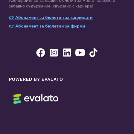
Абонирайте се за нашия бюлетин за много полезно и
забавно съдържание, свързано с кариера!
👉
Абонамент за бюлетин за кандидати
👉
Абонамент за бюлетин за фирми





POWERED BY EVALATO