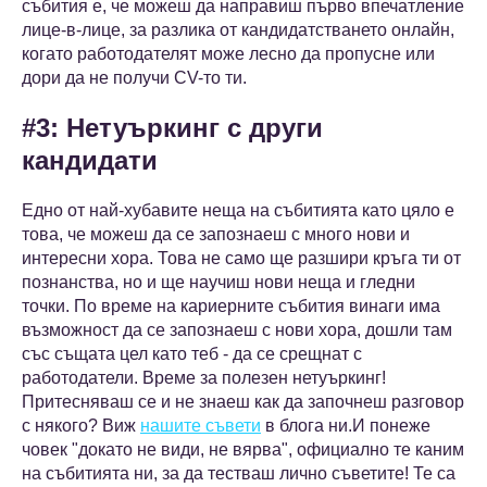
събития е, че можеш да направиш първо впечатление
лице-в-лице, за разлика от кандидатстването онлайн,
когато работодателят може лесно да пропусне или
дори да не получи CV-то ти.
#3: Нетуъркинг с други
кандидати
Едно от най-хубавите неща на събитията като цяло е
това, че можеш да се запознаеш с много нови и
интересни хора. Това не само ще разшири кръга ти от
познанства, но и ще научиш нови неща и гледни
точки. По време на кариерните събития винаги има
възможност да се запознаеш с нови хора, дошли там
със същата цел като теб - да се срещнат с
работодатели. Време за полезен нетуъркинг!
Притесняваш се и не знаеш как да започнеш разговор
с някого? Виж
нашите съвети
в блога ни.И понеже
човек "докато не види, не вярва", официално те каним
на събитията ни, за да тестваш лично съветите! Те са