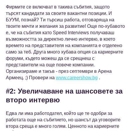
Фирмите се включват в такива събития, защото
търсят кандидати за своите вакантни позиции. И
БУУМ, познай? Tи търсиш работа, отговаряща на
твоите мечти и желания за развитие! Още по-хубавото
е, че на събития като Speed Interviews получаваш
възможността за директно лично интервю, в което
времето на представителя на компанията е отделено
само за теб. Друга много хубава опция са кариерните
форуми, където можеш да се срещнеш с
представители на още повече компании.
Организираме и такъв - през септември в Арена
Армеец. ;) Провери на
www.careershow.bg
.
#2: Увеличаване на шансовете за
второ интервю
Едва ли има работодател, който ще те одобри за
работата още на събитието, но шансът да уговорите
втора среща е много голям. Ценното на кариерните