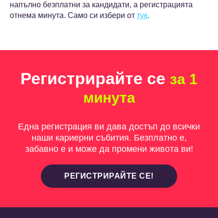
напълно безплатни за кандидати, а регистрацията
отнема минута. Само си избери от
тук
.
Регистрирайте се
за 1
минута
Една регистрация ви дава достъп до всички
наши кариерни събития. Безплатно е,
забавно е и може да промени живота ви!
РЕГИСТРИРАЙТЕ СЕ!