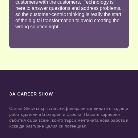
customers with the customers. Technology is
here to answer questions and address problems,
so the customer-centric thinking is really the start
of the digital transformation to avoid creating the
wrong solution right.
ЗА CAREER SHOW
Career Show свързва квалифицирани кандидати с водещи
работодатели в България и Европа. Нашите кариерни
събития са за всеки, който търси мечтаната нова работа и
иска да разгърне целия си потенциал.